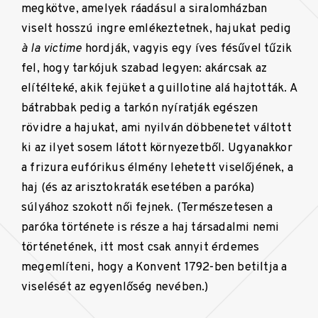
megkötve, amelyek ráadásul a siralomházban
viselt hosszú ingre emlékeztetnek, hajukat pedig
à la victime
hordják, vagyis egy íves fésűvel tűzik
fel, hogy tarkójuk szabad legyen: akárcsak az
elítélteké, akik fejüket a guillotine alá hajtották. A
bátrabbak pedig a tarkón nyíratják egészen
rövidre a hajukat, ami nyilván döbbenetet váltott
ki az ilyet sosem látott környezetből. Ugyanakkor
a frizura eufórikus élmény lehetett viselőjének, a
haj (és az arisztokraták esetében a paróka)
súlyához szokott női fejnek. (Természetesen a
paróka története is része a haj társadalmi nemi
történetének, itt most csak annyit érdemes
megemlíteni, hogy a Konvent 1792-ben betiltja a
viselését az egyenlőség nevében.)