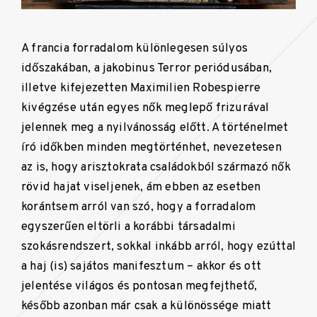
A francia forradalom különlegesen súlyos
időszakában, a jakobinus Terror periódusában,
illetve kifejezetten Maximilien Robespierre
kivégzése után egyes nők meglepő frizurával
jelennek meg a nyilvánosság előtt. A történelmet
író időkben minden megtörténhet, nevezetesen
az is, hogy arisztokrata családokból származó nők
rövid hajat viseljenek, ám ebben az esetben
korántsem arról van szó, hogy a forradalom
egyszerűen eltörli a korábbi társadalmi
szokásrendszert, sokkal inkább arról, hogy ezúttal
a haj (is) sajátos manifesztum – akkor és ott
jelentése világos és pontosan megfejthető,
később azonban már csak a különössége miatt