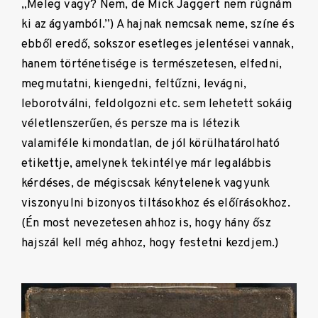
„Meleg vagy? Nem, de Mick Jaggert nem rúgnám
ki az ágyamból.”) A hajnak nemcsak neme, színe és
ebből eredő, sokszor esetleges jelentései vannak,
hanem történetisége is természetesen, elfedni,
megmutatni, kiengedni, feltűzni, levágni,
leborotválni, feldolgozni etc. sem lehetett sokáig
véletlenszerűen, és persze ma is létezik
valamiféle kimondatlan, de jól körülhatárolható
etikettje, amelynek tekintélye már legalábbis
kérdéses, de mégiscsak kénytelenek vagyunk
viszonyulni bizonyos tiltásokhoz és előírásokhoz.
(Én most nevezetesen ahhoz is, hogy hány ősz
hajszál kell még ahhoz, hogy festetni kezdjem.)