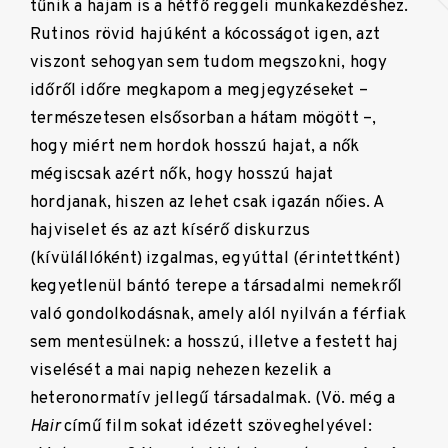
tűnik a hajam is a hétfő reggeli munkakezdéshez.
Rutinos rövid hajúként a kócosságot igen, azt
viszont sehogyan sem tudom megszokni, hogy
időről időre megkapom a megjegyzéseket –
természetesen elsősorban a hátam mögött –,
hogy miért nem hordok hosszú hajat, a nők
mégiscsak azért nők, hogy hosszú hajat
hordjanak, hiszen az lehet csak igazán nőies. A
hajviselet és az azt kísérő diskurzus
(kívülállóként) izgalmas, egyúttal (érintettként)
kegyetlenül bántó terepe a társadalmi nemekről
való gondolkodásnak, amely alól nyilván a férfiak
sem mentesülnek: a hosszú, illetve a festett haj
viselését a mai napig nehezen kezelik a
heteronormatív jellegű társadalmak. (Vö. még a
Hair
című film sokat idézett szöveghelyével: