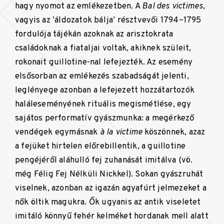
hagy nyomot az emlékezetben. A
Bal des
victimes
,
vagyis az ’áldozatok bálja’ résztvevői 1794–1795
fordulója tájékán azoknak az arisztokrata
családoknak a fiataljai voltak, akiknek szüleit,
rokonait guillotine-nal lefejezték. Az esemény
elsősorban az emlékezés szabadságát jelenti,
leglényege azonban a lefejezett hozzátartozók
haláleseményének rituális megismétlése, egy
sajátos performatív gyászmunka: a megérkező
vendégek egymásnak
à la victime
köszönnek, azaz
a fejüket hirtelen előrebillentik, a guillotine
pengéjéről aláhulló fej zuhanását imitálva (vö.
még Félig Fej Nélküli Nickkel). Sokan gyászruhát
viselnek, azonban az igazán agyafúrt jelmezeket a
nők öltik magukra. Ők ugyanis az antik viseletet
imitáló könnyű fehér kelméket hordanak mell alatt