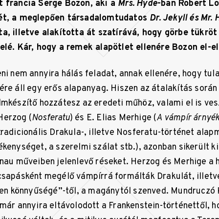
t francia Serge Bozon, aki a
Mrs. Hyde
-ban Robert L
yét, a meglepően társadalomtudatos
Dr. Jekyll és Mr.
a, illetve alakította át szatírává, hogy görbe tükröt
elé. Kár, hogy a remek alapötlet ellenére Bozon el-elr
eni nem annyira hálás feladat, annak ellenére, hogy tu
ére áll egy erős alapanyag. Hiszen az átalakítás során 
lmkészítő hozzátesz az eredeti műhöz, valami el is ves
Herzog (
Nosferatu
) és E. Elias Merhige (
A vámpír árnyé
tradicionális Drakula-, illetve Nosferatu-történet alap
ékenységet, a szerelmi szálat stb.), azonban sikerült k
rnau műveiben jelenlevő réseket. Herzog és Merhige a 
csapásként megélő vámpírrá formálták Drakulát, illetve
tlen könnyűségé”-től, a magánytól szenved. Mundruczó 
már annyira eltávolodott a Frankenstein-történettől, 