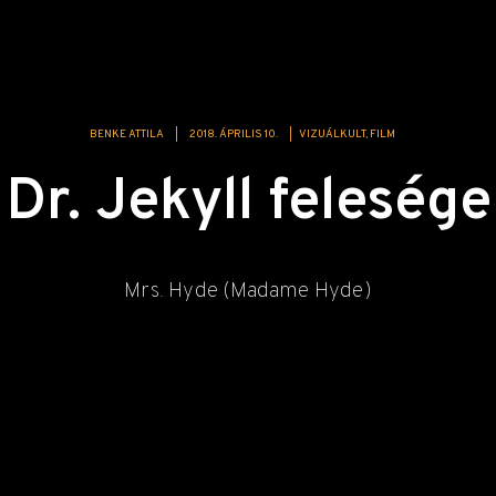
BENKE ATTILA
|
2018. ÁPRILIS 10.
|
VIZUÁLKULT
FILM
Dr. Jekyll felesége
Mrs. Hyde (Madame Hyde)