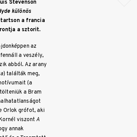
ouis Stevenson
 Hyde különös
 tartson a francia
ontja a sztorit.
lajdonképpen az
fennáll a veszély,
zik abból. Az arany
ka
) találták meg,
motívumait (a
itölteniük a Bram
halhatatlanságot
 Orlok grófot, aki
Kornél viszont
A
hogy annak