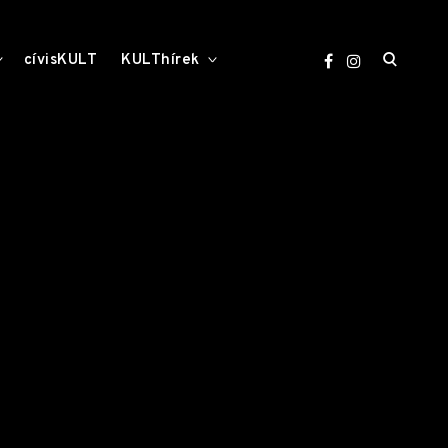
open
toggle
toggle
cívisKULT
KULThírek
child
child
menu
menu
search
form