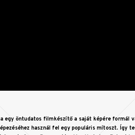
ha egy öntudatos filmkészítő a saját képére formál 
épezéséhez használ fel egy populáris mítoszt. Így te