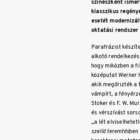
színészként ismer
klasszikus regén
eseté
t modernizált
oktatási rendszer 
Parafrázist készít
alkotó rendelkezés
hogy miközben a fi
középutat Werner 
akik megőrizték a 
vámpírt, a fényérz
Stoker és F. W. Mu
és vérszívást sors
„a lét elviselhete
szelíd teremtés
ben 