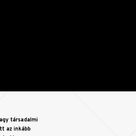
vagy társadalmi
tt az inkább