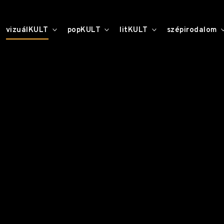
toggle
toggle
toggle
vizuálKULT
popKULT
litKULT
szépirodalom
child
child
child
menu
menu
menu