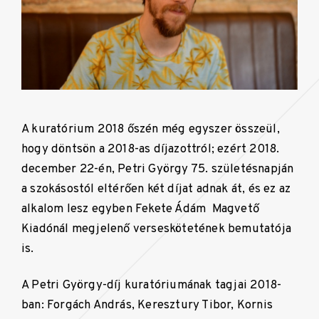
A kuratórium 2018 őszén még egyszer összeül,
hogy döntsön a 2018-as díjazottról; ezért 2018.
december 22-én, Petri György 75. születésnapján
a szokásostól eltérően két díjat adnak át, és ez az
alkalom lesz egyben Fekete Ádám Magvető
Kiadónál megjelenő verseskötetének bemutatója
is.
A Petri György-díj kuratóriumának tagjai 2018-
ban: Forgách András, Keresztury Tibor, Kornis