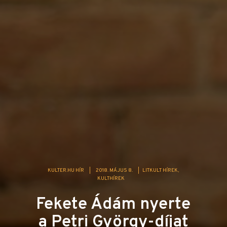
KULTER.HU HÍR
|
2018. MÁJUS 8.
|
LITKULT HÍREK
KULTHÍREK
Fekete Ádám nyerte
a Petri György-díjat