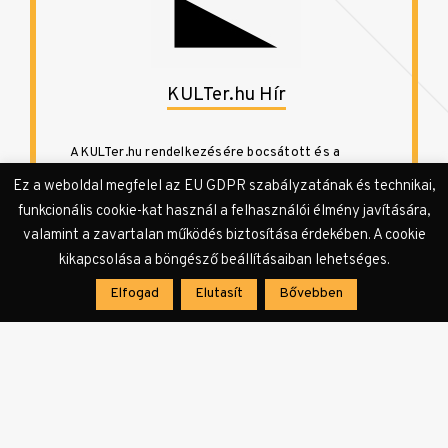
KULTer.hu Hír
A KULTer.hu rendelkezésére bocsátott és a
szerkesztőség által továbbszerkesztett, vagy a
Ez a weboldal megfelel az EU GDPR szabályzatának és technikai,
szerkesztőség által összeállított sajtóanyagok
funkcionális cookie-kat használ a felhasználói élmény javítására,
és a szerkesztőségi hírek megjelenési formája.
valamint a zavartalan működés biztosítása érdekében. A cookie
kikapcsolása a böngésző beállításaiban lehetséges.
Elfogad
Elutasít
Bővebben
Bejegyzés
navigáció
ELŐZŐ CIKK