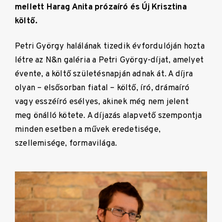
mellett Harag Anita prózaíró és Új Krisztina
költő.
Petri György halálának tizedik évfordulóján hozta
létre az N&n galéria a Petri György-díjat, amelyet
évente, a költő születésnapján adnak át. A díjra
olyan – elsősorban fiatal – költő, író, drámaíró
vagy esszéíró esélyes, akinek még nem jelent
meg önálló kötete. A díjazás alapvető szempontja
minden esetben a művek eredetisége,
szellemisége, formavilága.