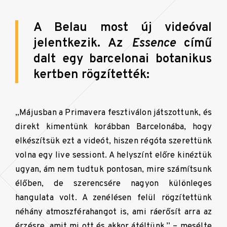
A Belau most új videóval
jelentkezik. Az
Essence
című
dalt egy barcelonai botanikus
kertben rögzítették:
„Májusban a Primavera fesztiválon játszottunk, és
direkt kimentünk korábban Barcelonába, hogy
elkészítsük ezt a videót, hiszen régóta szerettünk
volna egy live sessiont. A helyszínt előre kinéztük
ugyan, ám nem tudtuk pontosan, mire számítsunk
élőben, de szerencsére nagyon különleges
hangulata volt. A zenélésen felül rögzítettünk
néhány atmoszférahangot is, ami ráerősít arra az
érzésre, amit mi ott és akkor átéltünk.” – mesélte