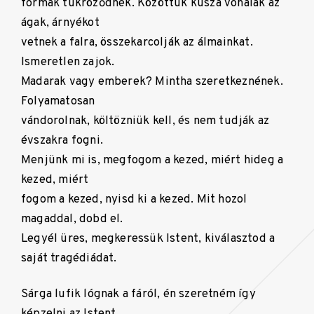
formák tükröződnek. Közöttük kusza vonalak az
ágak, árnyékot
vetnek a falra, összekarcolják az álmainkat.
Ismeretlen zajok.
Madarak vagy emberek? Mintha szeretkeznének.
Folyamatosan
vándorolnak, költözniük kell, és nem tudják az
évszakra fogni.
Menjünk mi is, megfogom a kezed, miért hideg a
kezed, miért
fogom a kezed, nyisd ki a kezed. Mit hozol
magaddal, dobd el.
Legyél üres, megkeressük Istent, kiválasztod a
saját tragédiádat.
Sárga lufik lógnak a fáról, én szeretném így
képzelni az Istent,