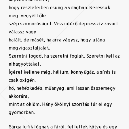
hogy részleteiben csüng a világban. Keressük
meg, vegyél tőle
szép szomorúságot. Visszatérő depresszív zavart
válassz vagy
halált, de másét, ha arra vágysz, hogy utána
megvigasztaljalak.
Szeretni fogod, ha szeretni foglak. Szeretni kell az
elhagyottakat.
Ígéret kellene még, hélium, könnyűgáz, a sírás is
csak oxigén,
hó, nehézkedés, műanyag, ami lassan összemegy
akkorára,
mint az öklöm. Hány ökölnyi szorítás fér el egy
gyomorban.
Sárga lufik lógnak a fáról, fel lettek kötve és egy