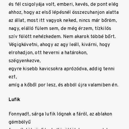
és fél csigolyája volt, emberi, kevés, de pont elég
ahhoz, hogy az első lépésnél összezuhanjon alatta
az állat, most itt vagyok neked, nincs már bőröm,
nagy, elálló fülem sem, de még érzem, tízkilós
szív fölött nehézkedem. Nem akarok többé bőrt.
Végigkövetni, ahogy az agy leáll, kivárni, hogy
elrohadjon, ott heverni a határokon,
szégyenkezve,
egyre kisebb kavicsokra aprózódva, addig tenni
ezt,
amíg a kőből por lesz, és abból újra valamiben én.
Lufik
Fonnyadt, sárga lufik lógnak a fáról, az ablakon
gömbölyű