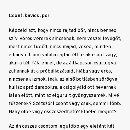
Csont, kavics, por
Képzeld azt, hogy nincs rajtad bőr, nincs benned
szív, vörös vérerek sincsenek, nem veszel levegőt,
mert nincs tüdőd, nincs májad, veséd, minden
elhagyott, ami valaha rajtad élt, csak csont vagy,
akár a téli fák, ennél, de az állkapcson csattogva
zuhannak át a próbálkozásaid, hiába vagy erős,
nincsenek izmok, inak, az első botlásban zörögve
hullsz apró darabokra, a csigolyáid ott hevernek
Isten előtt, mint az elgurult gyöngyszemek. Mivé
fűzzenek? Szétszórt csont vagy csak, semmi több.
Hány ölbe vagy összeszedhető? Élnél-e megint?
Az én összes csontom legutóbb egy elefánt két