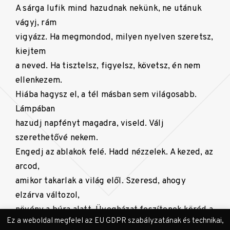
A sárga lufik mind hazudnak nekünk, ne utánuk
vágyj, rám
vigyázz. Ha megmondod, milyen nyelven szeretsz,
kiejtem
a neved. Ha tisztelsz, figyelsz, követsz, én nem
ellenkezem.
Hiába hagysz el, a tél másban sem világosabb.
Lámpában
hazudj napfényt magadra, viseld. Válj
szerethetővé nekem.
Engedj az ablakok felé. Hadd nézzelek. A kezed, az
arcod,
amikor takarlak a világ elől. Szeresd, ahogy
elzárva változol,
növény a búra alatt. Üvegházat feszítenek köréd a
Ez a weboldal megfelel az EU GDPR szabályzatának és technikai,
karjaim.