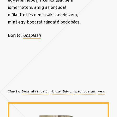
egyetlen lábujj ficánkolását sem
ismerhetem, amíg az öntudat
működtet és nem csak cselekszem,
mint egy bogarat rángató bodobács.
Borító:
Unsplash
Címkék:
Bogarat rángató
Holczer Dávid
szépirodalom
vers