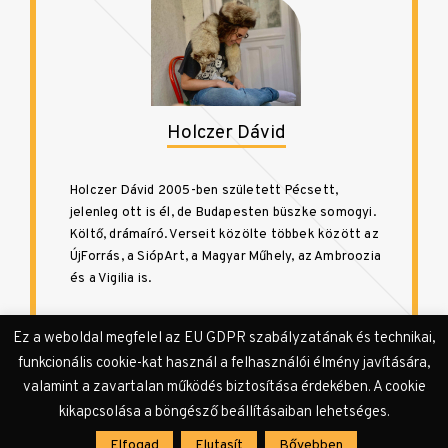
Holczer Dávid
Holczer Dávid 2005-ben született Pécsett,
jelenleg ott is él, de Budapesten büszke somogyi.
Költő, drámaíró. Verseit közölte többek között az
ÚjForrás, a SiópArt, a Magyar Műhely, az Ambroozia
és a Vigilia is.
Ez a weboldal megfelel az EU GDPR szabályzatának és technikai,
funkcionális cookie-kat használ a felhasználói élmény javítására,
valamint a zavartalan működés biztosítása érdekében. A cookie
kikapcsolása a böngésző beállításaiban lehetséges.
Bejegyzés
Elfogad
Elutasít
Bővebben