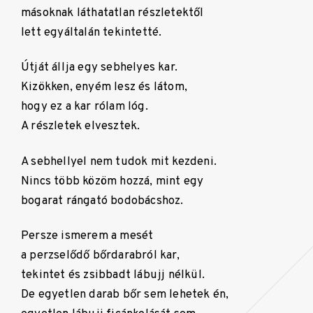
másoknak láthatatlan részletektől
lett egyáltalán tekintetté.
Útját állja egy sebhelyes kar.
Kizökken, enyém lesz és látom,
hogy ez a kar rólam lóg.
A részletek elvesztek.
A sebhellyel nem tudok mit kezdeni.
Nincs több közöm hozzá, mint egy
bogarat rángató bodobácshoz.
Persze ismerem a mesét
a perzselődő bőrdarabról kar,
tekintet és zsibbadt lábujj nélkül.
De egyetlen darab bőr sem lehetek én,