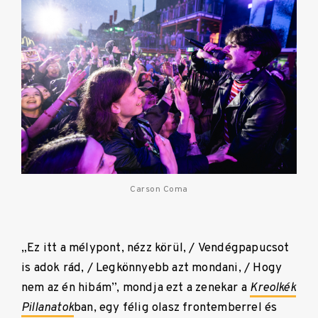
Carson Coma
„Ez itt a mélypont, nézz körül, /
Vendégpapucsot
is adok rád, /
Legkönnyebb azt mondani, /
Hogy
nem az én hibám”, m
ondja ezt a zenekar a
Kreolkék
Pillanatok
ban, egy félig olasz frontemberrel és