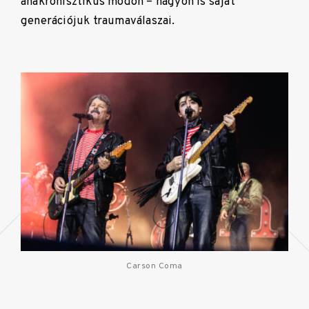
anakronisztikus módon – nagyon is saját
generációjuk traumaválaszai.
Carson Coma