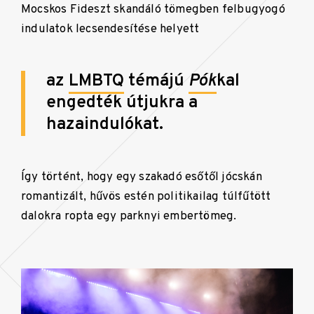
Mocskos Fideszt skandáló tömegben felbugyogó
indulatok lecsendesítése helyett
az
LMBTQ
témájú
Pók
kal
engedték útjukra a
hazaindulókat.
Így történt, hogy egy szakadó esőtől jócskán
romantizált, hűvös estén politikailag túlfűtött
dalokra ropta egy parknyi embertömeg.