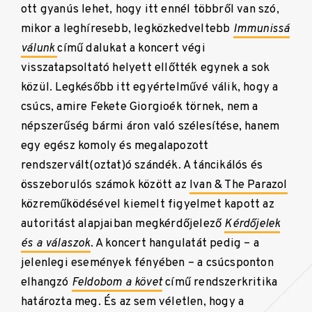
ott gyanús lehet, hogy itt ennél többről van szó,
mikor a leghíresebb, legközkedveltebb
Immunissá
válunk
című dalukat a koncert végi
visszatapsoltató helyett ellőtték egynek a sok
közül. Legkésőbb itt egyértelművé válik, hogy a
csúcs, amire Fekete Giorgioék törnek, nem a
népszerűség bármi áron való szélesítése, hanem
egy egész komoly és megalapozott
rendszervált(oztat)ó szándék. A táncikálós és
összeborulós számok között az
Ivan & The Parazol
közreműködésével kiemelt figyelmet kapott az
autoritást alapjaiban megkérdőjelező
Kérdőjelek
és a válaszok
. A koncert hangulatát pedig – a
jelenlegi események fényében – a csúcsponton
elhangzó
Feldobom a követ
című rendszerkritika
határozta meg. És az sem véletlen, hogy a