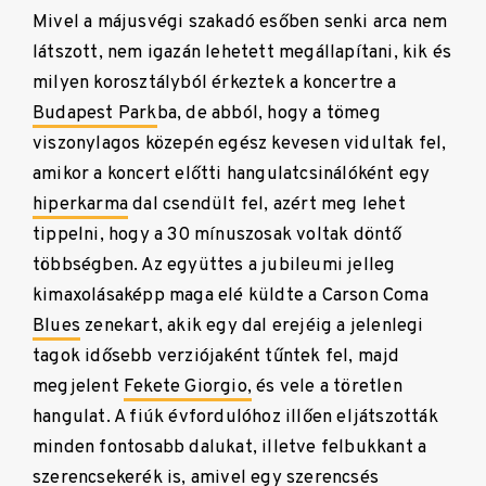
Mivel a májusvégi szakadó esőben senki arca nem
látszott, nem igazán lehetett megállapítani, kik és
milyen korosztályból érkeztek a koncertre a
Budapest Park
ba, de abból, hogy a tömeg
viszonylagos közepén egész kevesen vidultak fel,
amikor a koncert előtti hangulatcsinálóként egy
hiperkarma
dal csendült fel, azért meg lehet
tippelni, hogy a 30 mínuszosak voltak döntő
többségben. Az együttes a jubileumi jelleg
kimaxolásaképp maga elé küldte a Carson Coma
Blues
zenekart, akik egy dal erejéig a jelenlegi
tagok idősebb verziójaként tűntek fel, majd
megjelent
Fekete Giorgio,
és vele a töretlen
hangulat. A fiúk évfordulóhoz illően eljátszották
minden fontosabb dalukat, illetve felbukkant a
szerencsekerék is, amivel egy szerencsés