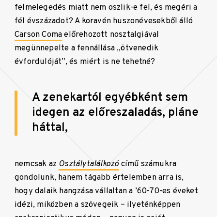
felmelegedés miatt nem oszlik-e fel, és megéri a
fél évszázadot? A koravén huszonévesekből álló
Carson Coma
előrehozott nosztalgiával
megünnepelte a fennállása „ötvenedik
évfordulóját”, és miért is ne tehetné?
A zenekartól egyébként sem
idegen az előreszaladás, pláne
háttal,
nemcsak az
Osztálytalálkozó
című számukra
gondolunk, hanem tágabb értelemben arra is,
hogy dalaik hangzása vállaltan a ’60-70-es éveket
idézi, miközben a szövegeik – ilyeténképpen