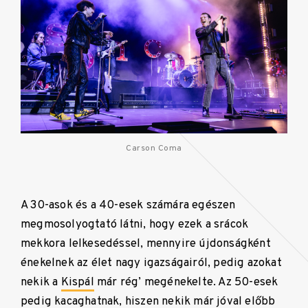
Carson Coma
A 30-asok és a 40-esek számára egészen
megmosolyogtató látni, hogy ezek a srácok
mekkora lelkesedéssel, mennyire újdonságként
énekelnek az élet nagy igazságairól, pedig azokat
nekik a
Kispál
már rég’ megénekelte. Az 50-esek
pedig kacaghatnak, hiszen nekik már jóval előbb