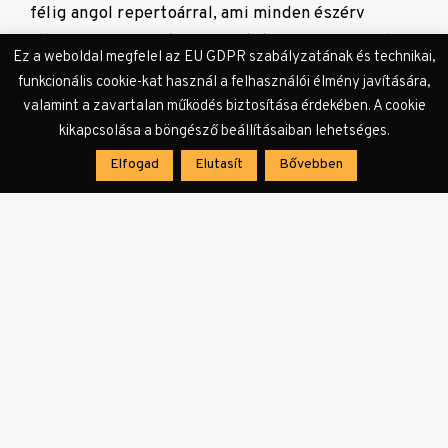
félig angol repertoárral, ami minden észérv
ellenére mégsem tervez szakítani az országgal,
Ez a weboldal megfelel az EU GDPR szabályzatának és technikai,
helyette itt akar maradni, hogy olyan dalokat
funkcionális cookie-kat használ a felhasználói élmény javítására,
énekeljen, amikért lefóliázhatják őket, vagy
valamint a zavartalan működés biztosítása érdekében. A cookie
indoklás nélkül lemondhatják egy külföldi
kikapcsolása a böngésző beállításaiban lehetséges.
koncertjüket.
Elfogad
Elutasít
Bővebben
Szembenézni a legrosszabb
állapotokkal és a saját hibánkat
kutatni benne, a bátorság
régóta várt új definíciója.
Tény, hogy ez nem olyanfajta ellenállást szül, ami
jól néz ki az akciófilmekben vagy heroizálható