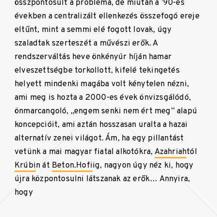
összpontosult a probléma, de miután a ’90-es
években a centralizált ellenkezés összefogó ereje
eltűnt, mint a semmi elé fogott lovak, úgy
szaladtak szerteszét a művészi erők. A
rendszerváltás heve önkényúr híján hamar
elveszettségbe torkollott, kifelé tekingetés
helyett mindenki magába volt kénytelen nézni,
ami meg is hozta a 2000-es évek önvizsgálódó,
önmarcangoló, „engem senki nem ért meg” alapú
koncepcióit, ami aztán hosszasan uralta a hazai
alternatív zenei világot. Ám, ha egy pillantást
vetünk a mai magyar fiatal alkotókra,
Azahriah
tól
Krúbi
n át
Beton.Hofi
ig, nagyon úgy néz ki, hogy
újra központosulni látszanak az erők… Annyira,
hogy