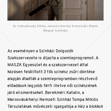
ifj. Vidnyánszky Attila:
Janovics
(forrás: Kolozsvári Állami
Magyar Színház)
Az eseményen a Színházi Dolgozók
Szakszervezete is díjazta a szemleprogramot. A
MASZK Egyesület és a szakszervezet által
közösen felállított 3 fős színész zsűri döntése
alapján átadták a szemleprogramban résztvevő
előadások legjobb férfi illetve női színészének
járó elismeréseket. Berekméri Katalin, a
Marosvásárhelyi Nemzeti Színház Tompa Miklós
Társulatának művészeti igazgatója a
Ház a blokkok