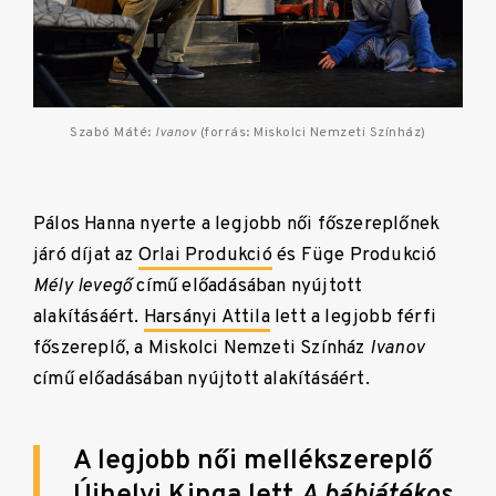
Szabó Máté:
Ivanov
(forrás: Miskolci Nemzeti Színház)
Pálos Hanna nyerte a legjobb női főszereplőnek
járó díjat az
Orlai Produkció
és Füge Produkció
Mély levegő
című előadásában nyújtott
alakításáért.
Harsányi Attila
lett a legjobb férfi
főszereplő, a Miskolci Nemzeti Színház
Ivanov
című előadásában nyújtott alakításáért.
A legjobb női mellékszereplő
Újhelyi Kinga
lett
A bábjátékos