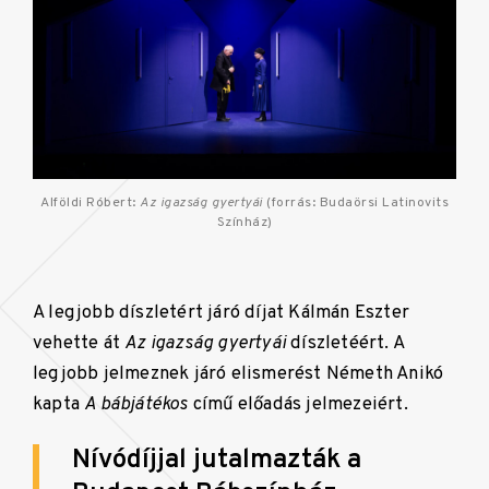
Alföldi Róbert:
Az igazság gyertyái
(forrás: Budaörsi Latinovits
Színház)
A legjobb díszletért járó díjat Kálmán Eszter
vehette át
Az igazság gyertyái
díszletéért. A
legjobb jelmeznek járó elismerést Németh Anikó
kapta
A bábjátékos
című előadás jelmezeiért.
Nívódíjjal jutalmazták a