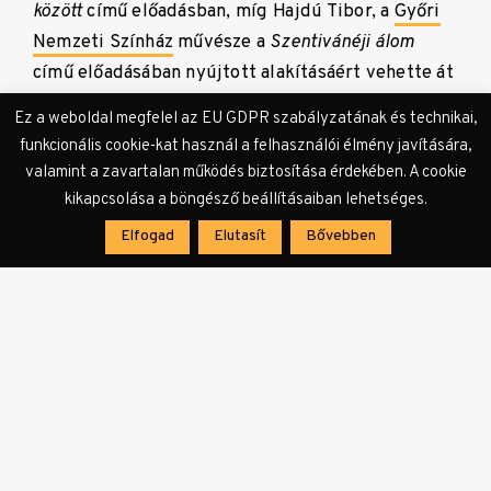
között
című előadásban, míg Hajdú Tibor, a
Győri
Nemzeti Színház
művésze a
Szentivánéji álom
című előadásában nyújtott alakításáért vehette át
a szakmai elismerést.
Ez a weboldal megfelel az EU GDPR szabályzatának és technikai,
funkcionális cookie-kat használ a felhasználói élmény javítására,
valamint a zavartalan működés biztosítása érdekében. A cookie
A díjátadó végén Barabás
kikapcsolása a böngésző beállításaiban lehetséges.
Botond, a
Szolnoki Szigligeti
Elfogad
Elutasít
Bővebben
Színház
igazgatója átadta a
stafétabotot Mátyássy
Szabolcsnak,
a debreceni Csokonai Nemzeti Színház
igazgatójának, mely jövőre rendezi majd meg az
Országos Színházi Találkozó
t.