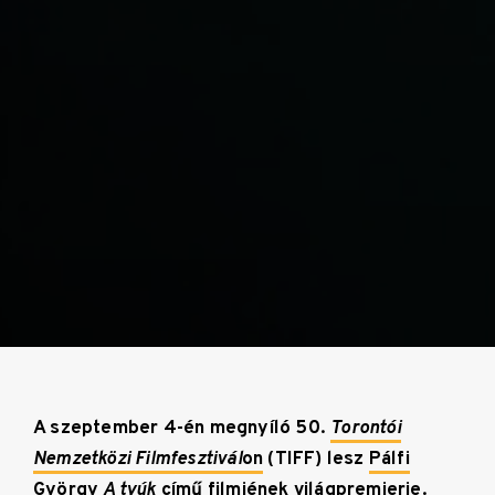
A szeptember 4-én megnyíló 50.
Torontói
Nemzetközi Filmfesztivál
on
(TIFF) lesz
Pálfi
György
A tyúk
című filmjének világpremierje.