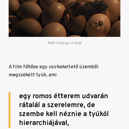
Pálfi György:
A tyúk
A film főhőse egy csirkekeltető üzemből
megszökött tyúk, ami
egy romos étterem udvarán
rátalál a szerelemre, de
szembe kell néznie a tyúkól
hierarchiájával,