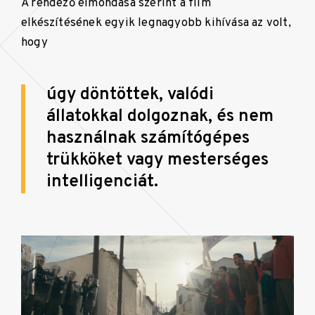
A rendező elmondása szerint a film
elkészítésének egyik legnagyobb kihívása az volt,
hogy
úgy döntöttek, valódi
állatokkal dolgoznak, és nem
használnak számítógépes
trükköket vagy mesterséges
intelligenciát.