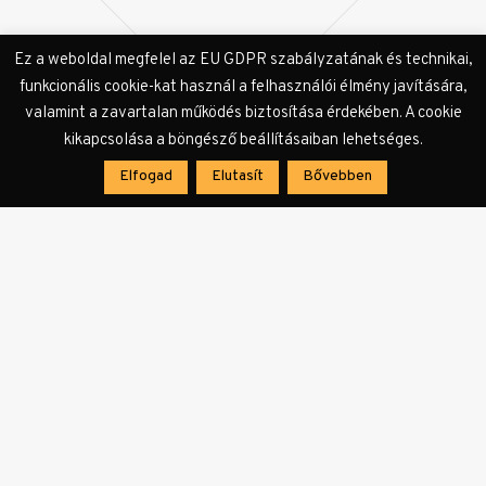
Ez a weboldal megfelel az EU GDPR szabályzatának és technikai,
funkcionális cookie-kat használ a felhasználói élmény javítására,
valamint a zavartalan működés biztosítása érdekében. A cookie
kikapcsolása a böngésző beállításaiban lehetséges.
Elfogad
Elutasít
Bővebben
Címkék:
A tyúk
Pálfi György
Torontói Nemzetközi Filmfesztivál
KULTer.hu Hír