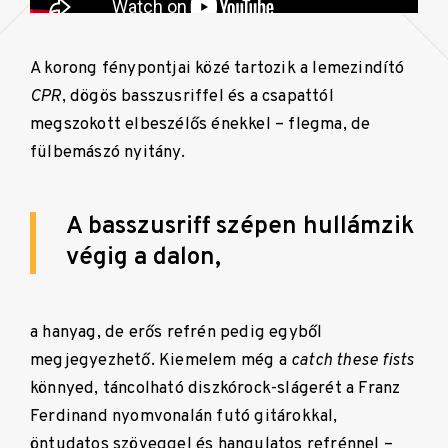
A korong fénypontjai közé tartozik a lemezindító
CPR
, dögös basszusriffel és a csapattól
megszokott elbeszélős énekkel – flegma, de
fülbemászó nyitány.
A basszusriff szépen hullámzik
végig a dalon,
a hanyag, de erős refrén pedig egyből
megjegyezhető. Kiemelem még a
catch these fists
könnyed, táncolható diszkórock-slágerét a Franz
Ferdinand nyomvonalán futó gitárokkal,
öntudatos szöveggel és hangulatos refrénnel –