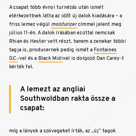
A csapat több évnyi turnézás után ismét
elérkezettnek látta az időt új dalok kiadására – a
friss lemez végül
moisturizer
címmel jelent meg
július 11-én. A dalok írásában ezúttal nemcsak
Rhian és Hester vett részt, hanem a zenekar többi
tagja is, producernek pedig ismét a
Fontaines
D.C.
-vel és a
Black Midi
vel is dolgozó Dan Carey-t
kérték fel.
A lemezt az angliai
Southwoldban rakta össze a
csapat:
míg a lányok a szövegeket írták, az
„
új
”
tagok