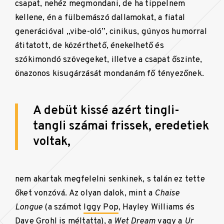
csapat, nehéz megmondani, de ha tippelnem
kellene, én a fülbemászó dallamokat, a fiatal
generációval
„
vibe-oló
”
, cinikus, gúnyos humorral
átitatott, de közérthető, énekelhető és
szókimondó szövegeket, illetve a csapat őszinte,
önazonos kisugárzását mondanám fő tényezőnek.
A debüt kissé azért tingli-
tangli számai frissek, eredetiek
voltak,
nem akartak megfelelni senkinek, s talán ez tette
őket vonzóvá. Az olyan dalok, mint a
Chaise
Longue
(a számot
Iggy Pop
, Hayley Williams és
Dave Grohl
is méltatta), a
Wet Dream
vagy a
Ur