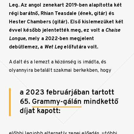
Leg. Az angol zenekart 2019-ben alapította két
régi barátnő, Rhian Teasdale (ének, gitár) és
Hester Chambers (gitár). Első kislemezüket két
évvel később jelentették meg, ez volt a
Chaise
Longue
, mely a 2022-ben megjelent
debütlemez, a
Wet Leg
előfutára volt.
A dalt és a lemezt a közönség is imádta, és
olyannyira betalált szakmai berkekben, hogy
a 2023 februárjában tartott
65.
Grammy-gálán
mindkettő
díjat kapott:
előbbi legjobb
alternatív zene
i előadás, utóbbi