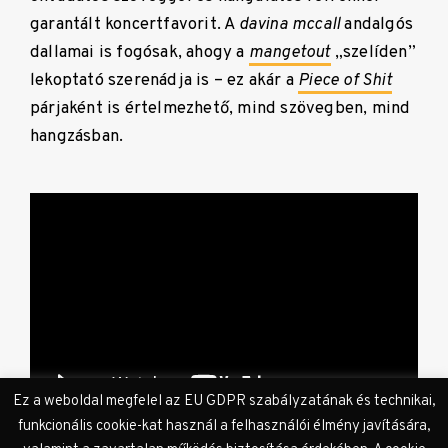
garantált koncertfavorit. A
davina mccall
andalgós
dallamai is fogósak, ahogy a
mangetout
„
szelíden
”
lekoptató szerenádja is – ez akár a
Piece of Shit
párjaként is értelmezhető, mind szövegben, mind
hangzásban.
Ez a weboldal megfelel az EU GDPR szabályzatának és technikai,
funkcionális cookie-kat használ a felhasználói élmény javítására,
Üde színfolt még a lemezen a
pillow talk
, amely