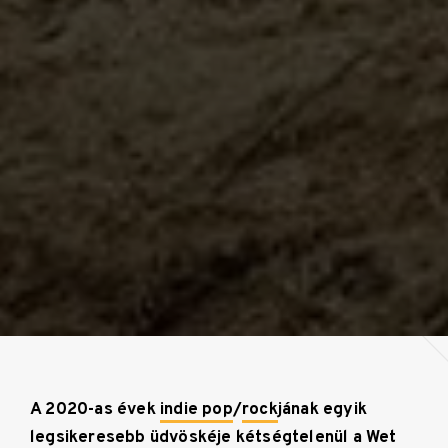
A 2020-as évek
indie pop
/
rock
jának egyik
legsikeresebb üdvöskéje kétségtelenül a Wet