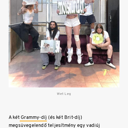
Wet Leg
A két
Grammy-díj
(és két Brit-díj)
megsüvegelendő teljesítmény egy vadiúj