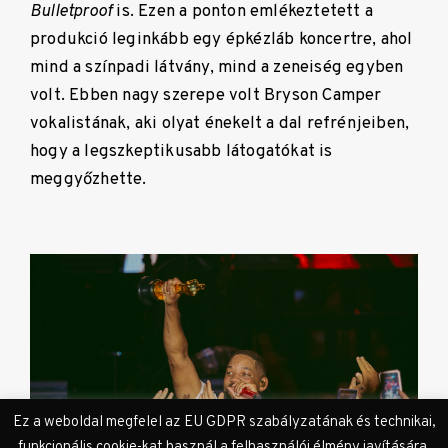
Bulletproof
is. Ezen a ponton emlékeztetett a
produkció leginkább egy épkézláb koncertre, ahol
mind a színpadi látvány, mind a zeneiség egyben
volt. Ebben nagy szerepe volt Bryson Camper
vokalistának, aki olyat énekelt a dal refrénjeiben,
hogy a legszkeptikusabb látogatókat is
meggyőzhette.
Ez a weboldal megfelel az EU GDPR szabályzatának és technikai,
funkcionális cookie-kat használ a felhasználói élmény javítására,