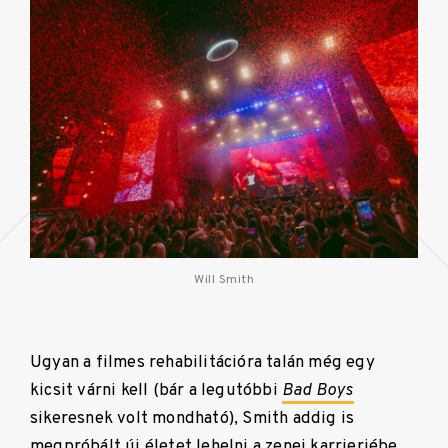
Will Smith
Ugyan a filmes rehabilitációra talán még egy
kicsit várni kell (bár a legutóbbi
Bad Boys
sikeresnek volt mondható), Smith addig is
megpróbált új életet lehelni a zenei karrierjébe.