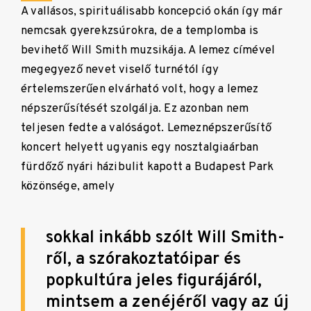
A vallásos, spirituálisabb koncepció okán így már
nemcsak gyerekzsúrokra, de a templomba is
bevihető Will Smith muzsikája. A lemez címével
megegyező nevet viselő turnétól így
értelemszerűen elvárható volt, hogy a lemez
népszerűsítését szolgálja. Ez azonban nem
teljesen fedte a valóságot. Lemeznépszerűsítő
koncert helyett ugyanis egy nosztalgiaárban
fürdőző nyári házibulit kapott a Budapest Park
közönsége, amely
sokkal inkább szólt Will Smith-
ről, a szórakoztatóipar és
popkultúra jeles figurájáról,
mintsem a zenéjéről vagy az új