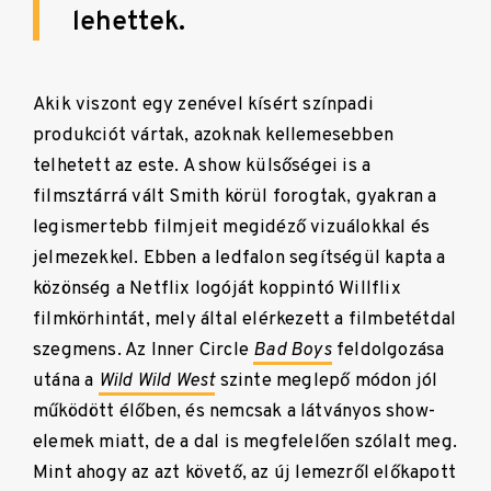
lehettek.
Akik viszont egy zenével kísért színpadi
produkciót vártak, azoknak kellemesebben
telhetett az este. A show külsőségei is a
filmsztárrá vált Smith körül forogtak, gyakran a
legismertebb filmjeit megidéző vizuálokkal és
jelmezekkel. Ebben a ledfalon segítségül kapta a
közönség a Netflix logóját koppintó Willflix
filmkörhintát, mely által elérkezett a filmbetétdal
szegmens. Az Inner Circle
Bad Boys
feldolgozása
utána a
Wild Wild West
szinte meglepő módon jól
működött élőben, és nemcsak a látványos show-
elemek miatt, de a dal is megfelelően szólalt meg.
Mint ahogy az azt követő, az új lemezről előkapott