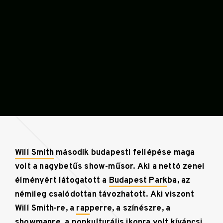
Will Smith
második budapesti fellépése maga
volt a nagybetűs show-műsor. Aki a nettó zenei
élményért látogatott a
Budapest Park
ba, az
némileg csalódottan távozhatott. Aki viszont
Will Smith-re, a
rap
perre, a színészre, a
showmanre, a popkulturális ikonra volt kíváncsi,