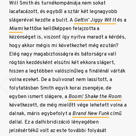
Will Smith és turnékompániája nem sokat
lacafacázott, és egyből a sztár két legnagyobb
slágerével kezdte a bulit. A
Gettin’ Jiggy Wit It
és a
Miami
kettőse kellőképpen felajzotta a
közönséget is, viszont így nyitva maradt a kérdés,
hogy akkor mégis mi következhet még ezután?
Elég nagy magabiztosságra és bátorságra vall
rögtön kezdésként elsütni két ekkora slágert,
hiszen a legtöbben valószínűleg a finálénál várták
volna ezeket. De a bulivonat nem lassított, a
folytatásban Smith egyik korai zsengéje, de
egyben ismert slágere, a
Boom! Shake the Room
következett, de még mielőtt vége lehetett volna a
dalnak, máris egybefolyt a
Brand New Funk
című
dallal. Ez a dalhibridizáció lényegében
jelzésértékű volt az este további folyását