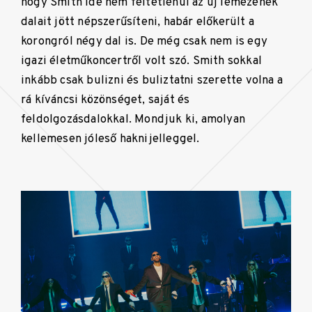
hogy Smith ide nem feltétlenül az új lemezének
dalait jött népszerűsíteni, habár előkerült a
korongról négy dal is. De még csak nem is egy
igazi életműkoncertről volt szó. Smith sokkal
inkább csak bulizni és buliztatni szerette volna a
rá kíváncsi közönséget, saját és
feldolgozásdalokkal. Mondjuk ki, amolyan
kellemesen jóleső haknijelleggel.