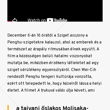
December 6-án 16 órától a
Sziget asszony
a
Penghu-szigetekre kalauzol, ahol az emberek és a
természet az árapály ritmusában élnek együtt. A
film a közösségen belüli hatalmi viszonyokat
mutatja be, miközben érzékeny látleletet ad egy
sziget sérülékeny egyensúlyáról. Chen Wei-Cih
rendezőt Penghu tengeri kultúrája vonzotta,
ezért ott telepedett le, hogy közelről lássa a helyi
életet. A filmet
A trukuvá válás útja
követi
,
ami
a tajvani őslakos Molisaka-