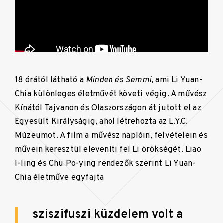
18 órától látható a
Minden és Semmi
, ami Li Yuan-
Chia különleges életművét követi végig. A művész
Kínától Tajvanon és Olaszországon át jutott el az
Egyesült Királyságig, ahol létrehozta az L.Y.C.
Múzeumot. A film a művész naplóin, felvételein és
művein keresztül eleveníti fel Li örökségét. Liao
I-ling és Chu Po-ying rendezők szerint Li Yuan-
Chia életműve egyfajta
sziszifuszi küzdelem volt a