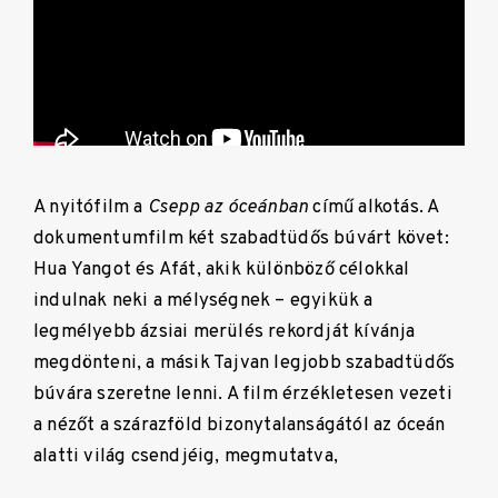
A nyitófilm a
Csepp az óceánban
című alkotás. A
dokumentumfilm két szabadtüdős búvárt követ:
Hua Yangot és Afát, akik különböző célokkal
indulnak neki a mélységnek – egyikük a
legmélyebb ázsiai merülés rekordját kívánja
megdönteni, a másik Tajvan legjobb szabadtüdős
búvára szeretne lenni. A film érzékletesen vezeti
a nézőt a szárazföld bizonytalanságától az óceán
alatti világ csendjéig, megmutatva,