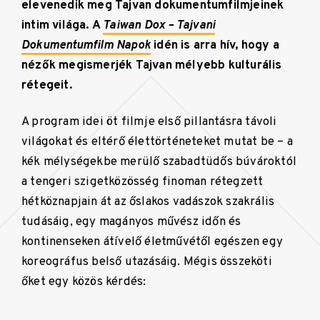
elevenedik meg Tajvan dokumentumfilmjeinek
intim világa. A
Taiwan Dox – Tajvani
Dokumentumfilm Napok
idén is arra hív, hogy a
nézők megismerjék Tajvan mélyebb kulturális
rétegeit.
A program idei öt filmje első pillantásra távoli
világokat és eltérő élettörténeteket mutat be – a
kék mélységekbe merülő szabadtüdős búvároktól
a tengeri szigetközösség finoman rétegzett
hétköznapjain át az őslakos vadászok szakrális
tudásáig, egy magányos művész időn és
kontinenseken átívelő életművétől egészen egy
koreográfus belső utazásáig. Mégis összeköti
őket egy közös kérdés: