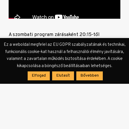
A szombati program zárásaként 20:15-től
tekinthető meg a
A tánc hazavisz
című alkotás.
Ez a weboldal megfelel az EU GDPR szabályzatának és technikai,
Bulareyaung, a sikeres koreográfus pályája
funkcionális cookie-kat használ a felhasználói élmény javítására,
csúcsán elveszítette önmagát, ezért visszatér
valamint a zavartalan működés biztosítása érdekében. A cookie
kikapcsolása a böngésző beállításaiban lehetséges.
szülőföldjére. Fiatal, őslakos, többnyire képzetlen
táncosokkal dolgozik együtt, akik saját álmaikat
Elfogad
Elutasít
Bővebben
követve segítik őt abban, hogy újra megtalálja a
közösséghez való kötődését – és a benne élő
gyermeket. Wang Cheng Yi rendező 2016 óta
követi Bulareyaung és táncosai életét Taitungban.
Célja egy zavaros időszak