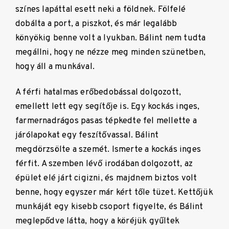
színes lapáttal esett neki a földnek. Fölfelé
dobálta a port, a piszkot, és már legalább
könyökig benne volt a lyukban. Bálint nem tudta
megállni, hogy ne nézze meg minden szünetben,
hogy áll a munkával.
A férfi hatalmas erőbedobással dolgozott,
emellett lett egy segítője is. Egy kockás inges,
farmernadrágos pasas tépkedte fel mellette a
járólapokat egy feszítővassal. Bálint
megdörzsölte a szemét. Ismerte a kockás inges
férfit. A szemben lévő irodában dolgozott, az
épület elé járt cigizni, és majdnem biztos volt
benne, hogy egyszer már kért tőle tüzet. Kettőjük
munkáját egy kisebb csoport figyelte, és Bálint
meglepődve látta, hogy a köréjük gyűltek