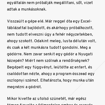
egyáltalán nem próbálják megállítani, sőt, vizet
adtak a munkásoknak.
Visszaült a gépe elé. Már reggel óta egy Excel-
táblázattal bajlódott, és akárhogy próbálkozott,
nem tudott elveszni úgy a fehér négyzetekben,
ahogy szokott. Odakint meleg, lusta délután volt,
és csak a két munkásra tudott gondolni. Meg a
gödörre. Nem zavar senkit egy gödör a Nyugati
közepén? Miért nem szólnak a rendőrségnek?
Begépelt egy függvényt, leütötte az entert, és
csalódottan nézte, ahogy a program összead egy
oszlopnyi számot. Elhatározta, hogy munka után
megnézni a gödröt.
Mikor kivette az utolsó szünetét, már egész