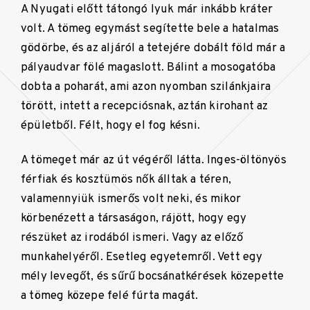
A Nyugati előtt tátongó lyuk már inkább kráter
volt. A tömeg egymást segítette bele a hatalmas
gödörbe, és az aljáról a tetejére dobált föld már a
pályaudvar fölé magaslott. Bálint a mosogatóba
dobta a poharát, ami azon nyomban szilánkjaira
törött, intett a recepciósnak, aztán kirohant az
épületből. Félt, hogy el fog késni.
A tömeget már az út végéről látta. Inges-öltönyös
férfiak és kosztümös nők álltak a téren,
valamennyiük ismerős volt neki, és mikor
körbenézett a társaságon, rájött, hogy egy
részüket az irodából ismeri. Vagy az előző
munkahelyéről. Esetleg egyetemről. Vett egy
mély levegőt, és sűrű bocsánatkérések közepette
a tömeg közepe felé fúrta magát.