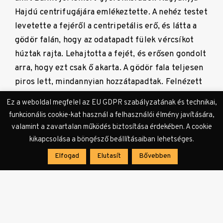
Hajdú centrifugájára emlékeztette. A nehéz testet
levetette a fejéről a centripetális erő, és látta a
gödör falán, hogy az odatapadt fülek vércsíkot
húztak rajta. Lehajtotta a fejét, és erősen gondolt
arra, hogy ezt csak ő akarta. A gödör fala teljesen
piros lett, mindannyian hozzátapadtak. Felnézett
az égre, és azt figyelte, hogyan forog a nap a
Ez a weboldal megfelel az EU GDPR szabályzatának és technikai,
fejük fölött. A városligeti kötött pályás
funkcionális cookie-kat használ a felhasználói élmény javítására,
hőlégballonra gondolt, amiért bármelyik nap
valamint a zavartalan működés biztosítása érdekében. A cookie
kifizet ötezer forintot, pedig undorodik attól az
kikapcsolása a böngésző beállításaiban lehetséges.
öt perctől, amíg a levegőben van, mert ő igazán
Elfogad
Elutasít
Bővebben
nem érdemli ezt meg, és közben jól tudja:
kihasználják. Kihasználják, mert a szecessziós
plakátokon is ugyanez az istenadta léggömb
szerepel, a recept ugyanaz, csak a fizetőeszköz
változott, pedig a koronát is megtarthatták volna,