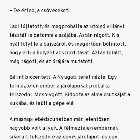
– De érted, a csöveseket!
Laci fújtatott, és megpróbálta az utolsó villányi
tésztát is betömni a szájába. Aztán rágott. Kis
nyál folyt le a bajszáról, és megértően bólintott,
hogy érti a helyzet abszurditását. Aztán felállt,
még rágott, és az órájára mutatott.
Bálint biccentett. A Nyugati teret nézte. Egy
félmeztelen ember a járólapokat próbálta
felszedni. Mosolygott, kidobta az alma csutkáját a
kukába, és leült a gépe elé.
A másnapi ebédszünetben már jelentősen
nagyobb volt a lyuk. A félmeztelen embernek
sikerült felszednie az egyik járólapot, és egy