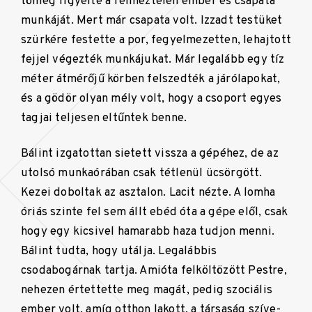
tömeg figyelte a félmeztelen ember és csapata
munkáját. Mert már csapata volt. Izzadt testüket
szürkére festette a por, fegyelmezetten, lehajtott
fejjel végezték munkájukat. Már legalább egy tíz
méter átmérőjű körben felszedték a járólapokat,
és a gödör olyan mély volt, hogy a csoport egyes
tagjai teljesen eltűntek benne.
Bálint izgatottan sietett vissza a gépéhez, de az
utolsó munkaórában csak tétlenül ücsörgött.
Kezei doboltak az asztalon. Lacit nézte. A lomha
óriás szinte fel sem állt ebéd óta a gépe elől, csak
hogy egy kicsivel hamarabb haza tudjon menni.
Bálint tudta, hogy utálja. Legalábbis
csodabogárnak tartja. Amióta felköltözött Pestre,
nehezen értettette meg magát, pedig szociális
ember volt, amíg otthon lakott, a társaság szíve-