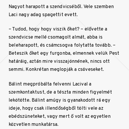
Nagyot harapott a szendvicséből. Vele szemben
Laci nagy adag spagettit evett.
– Tudod, hogy hogy viszik őket? – elővette a
szendvicse mellé csomagolt almát, abba is
beleharapott, és csámcsogva folytatta tovább. –
Beteszik őket egy furgonba, elmennek velük Pest
határáig, aztán mire visszajönnének, nincs ott
semmi. Konkrétan meglopják a csöveseket.
Bálint megpróbálta felvenni Lacival a
szemkontaktust, de a tészta minden figyelmét
lekötötte. Bálint amúgy is gyanakodott rá egy
ideje, hogy csak illendőségből tölti vele az
ebédszüneteket, vagy mert ő volt az egyetlen
közvetlen munkatársa.