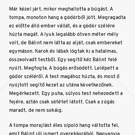
Már közel járt, mikor meghallotta a búgást. A
tompa, monoton hang a gödörből jött. Megragadta
ez előtte álló ember vállát, és a gödör szélére
húzta magát. A lyuk legalább ötven méter mély
volt, de Bálint nem látta az alját, csak embereket
egymáson. Karok és lábak lógtak ki a hatalmas,
összeolvadt testből. Egy segítő kéz Bálint felé
nyúlt. Megfogta. A búgás erősödött. Lelépett a
gödör széléről. A test magához húzta, és most ő
nyújtott segítő kezet az utána következőnek.
Megérkezett. Egy puha, súlyos test nehezedett a
fejére, aztán csak sötétet látott. Csak a zúgás
maradt, de nem sokáig.
A tompa morajlást éles sípoló hang váltotta fel,
amit Bálint jól ismert gyerekkorából. Nagyanyja