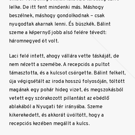
lelke. De itt fent mindenki más. Máshogy
beszélnek, máshogy gondolkodnak – csak
nyugodtak akarnak lenni. És büszkék. Bálint
szeme a képernyő jobb alsó felére tévedt:
háromnegyed öt volt.
Laci felé intett, ahogy vállára vette táskáját, de
nem nézett a szemébe. A recepciós a pultot
támasztotta, és a kulcsot csörgette. Bálint felkelt,
úja végigsétált az iroda hosszú folyosóján, töltött
magának egy pohár hideg vizet, és megszokásból
vetett egy szórakozott pillantást az ebédlő
ablakából a Nyugati tér irányába. Szeme
kikerekedett, és akkorát üvöltött, hogy a
recepciós kezében megállt a kulcs.