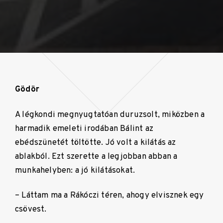
Gödör
A légkondi megnyugtatóan duruzsolt, miközben a
harmadik emeleti irodában Bálint az
ebédszünetét töltötte. Jó volt a kilátás az
ablakból. Ezt szerette a legjobban abban a
munkahelyben: a jó kilátásokat.
– Láttam ma a Rákóczi téren, ahogy elvisznek egy
csövest.