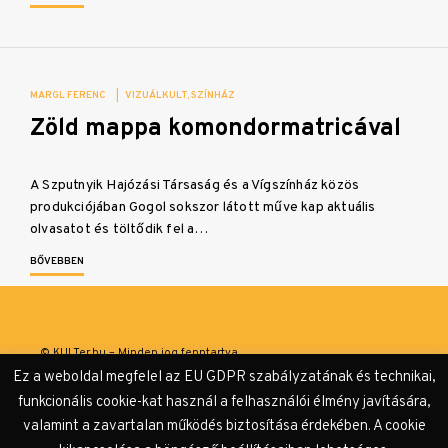
MARGL FERENC
|
VIZUÁLKULT
SZÍNHÁZ
Zöld mappa komondormatricával
A Szputnyik Hajózási Társaság és a Vígszínház közös
produkciójában Gogol sokszor látott műve kap aktuális
olvasatot és töltődik fel a…
BŐVEBBEN
© KULTer.hu – Minden jog fenntartva
Ez a weboldal megfelel az EU GDPR szabályzatának és technikai,
Impresszum
Szerzőink
Támogatók & Partnerek
funkcionális cookie-kat használ a felhasználói élmény javítására,
valamint a zavartalan működés biztosítása érdekében. A cookie
Adatvédelmi tájékoztató