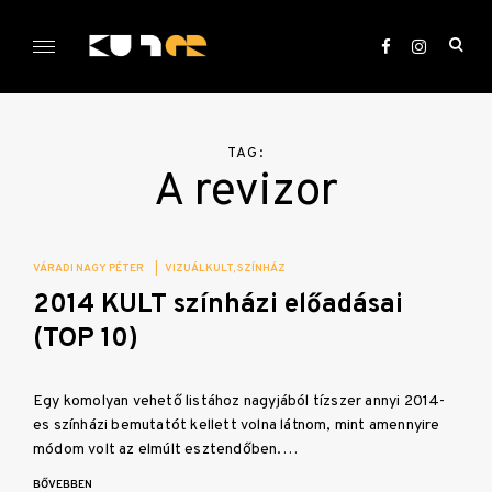
Skip
to
ope
content
sea
KULTer.hu
for
TAG:
A revizor
VÁRADI NAGY PÉTER
|
VIZUÁLKULT
SZÍNHÁZ
2014 KULT színházi előadásai
(TOP 10)
Egy komolyan vehető listához nagyjából tízszer annyi 2014-
es színházi bemutatót kellett volna látnom, mint amennyire
módom volt az elmúlt esztendőben.…
BŐVEBBEN