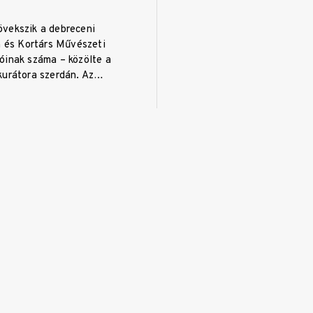
vekszik a debreceni
és Kortárs Művészeti
óinak száma – közölte a
kurátora szerdán. Az…