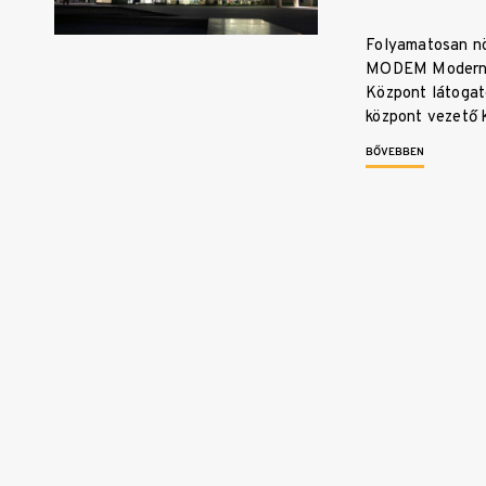
Folyamatosan nö
MODEM Modern 
Központ látogat
központ vezető 
BŐVEBBEN