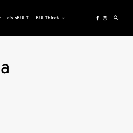
open
toggle
toggle
cívisKULT
KULThírek
child
child
menu
menu
search
form
ja