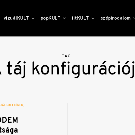
toggle
toggle
toggle
vizuálKULT
popKULT
litKULT
szépirodalom
child
child
child
menu
menu
menu
TAG:
 táj konfiguráció
UÁLKULT HÍREK
MODEM
tsága