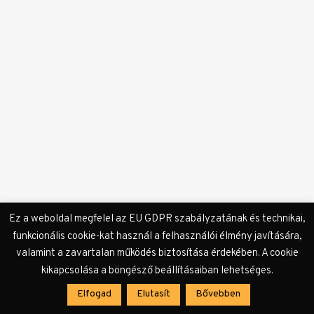
Impresszum
Szerzőink
Támogatók & Partnerek
Adatvédelmi tájékoztató
Ez a weboldal megfelel az EU GDPR szabályzatának és technikai,
funkcionális cookie-kat használ a felhasználói élmény javítására,
valamint a zavartalan működés biztosítása érdekében. A cookie
kikapcsolása a böngésző beállításaiban lehetséges.
Elfogad
Elutasít
Bővebben