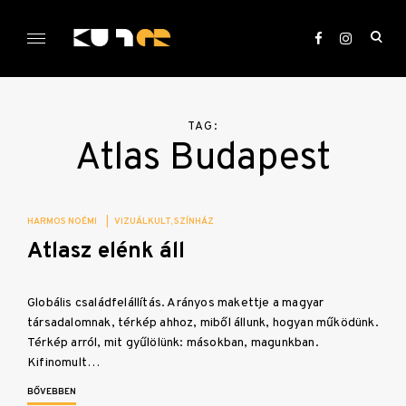
Skip
to
ope
content
sea
KULTer.hu
for
TAG:
Atlas Budapest
HARMOS NOÉMI
|
VIZUÁLKULT
SZÍNHÁZ
Atlasz elénk áll
Globális családfelállítás. Arányos makettje a magyar
társadalomnak, térkép ahhoz, miből állunk, hogyan működünk.
Térkép arról, mit gyűlölünk: másokban, magunkban.
Kifinomult…
BŐVEBBEN