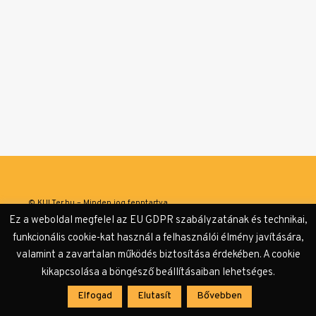
© KULTer.hu – Minden jog fenntartva
Ez a weboldal megfelel az EU GDPR szabályzatának és technikai,
Impresszum
Szerzőink
Támogatók & Partnerek
funkcionális cookie-kat használ a felhasználói élmény javítására,
valamint a zavartalan működés biztosítása érdekében. A cookie
Adatvédelmi tájékoztató
kikapcsolása a böngésző beállításaiban lehetséges.
Elfogad
Elutasít
Bővebben