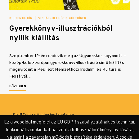
KULTER.HU HÍR
|
VIZUÁLKULT HÍREK
KULTHÍREK
Gyerekkönyv-illusztrációkból
nyílik kiállítás
Szeptember 12-én rendezik meg az Ugyanakkor, ugyanott –
közép-kelet-európai gyerekkönyv-illusztráció című kiállítás
megnyitóját a PesText Nemzetközi Irodalmi és Kulturális
Fesztivál…
BŐVEBBEN
© KULTer.hu – Minden jog fenntartva
Ez a weboldal megfelel az EU GDPR szabályzatának és technikai,
Impresszum
Szerzőink
Támogatók & Partnerek
funkcionális cookie-kat használ a felhasználói élmény javítására,
valamint a zavartalan működés biztosítása érdekében. A cookie
Adatvédelmi tájékoztató