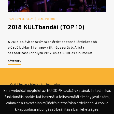
RUZSONYI GERGELY
|
ZENE
POPKULT
2018 KULTbandái (TOP 10)
A 2018-as évben számtalan érdekesebbnél érdekesebb
előadó bukkant fel vagy vált népszerűvé. A lista
összeállításakor olyan 2017-es és 2018-as albumokat…
BŐVEBBEN
© KULTer.hu – Minden jog fenntartva
Ez a weboldal megfelel az EU GDPR szabályzatának és technikai,
Impresszum
Szerzőink
Támogatók & Partnerek
funkcionális cookie-kat használ a felhasználói élmény javítására,
valamint a zavartalan működés biztosítása érdekében. A cookie
Adatvédelmi tájékoztató
kikapcsolása a böngésző beállításaiban lehetséges.