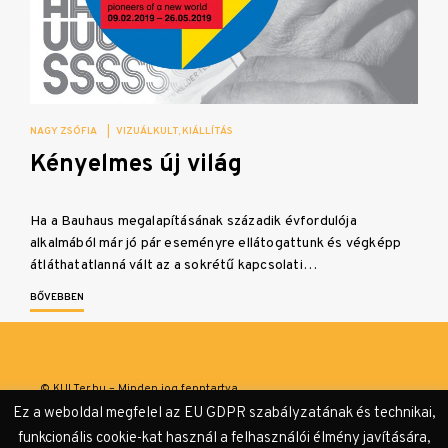
NAGY ZSÓFIA
|
VIZUÁLKULT
KIÁLLÍTÁS
Kényelmes új világ
Ha a Bauhaus megalapításának századik évfordulója
alkalmából már jó pár eseményre ellátogattunk és végképp
átláthatatlanná vált az a sokrétű kapcsolati…
BŐVEBBEN
© KULTer.hu – Minden jog fenntartva
Ez a weboldal megfelel az EU GDPR szabályzatának és technikai,
Impresszum
Szerzőink
Támogatók & Partnerek
funkcionális cookie-kat használ a felhasználói élmény javítására,