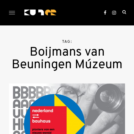
Skip
to
ope
content
sea
KULTer.hu
for
TAG:
Boijmans van
Beuningen Múzeum