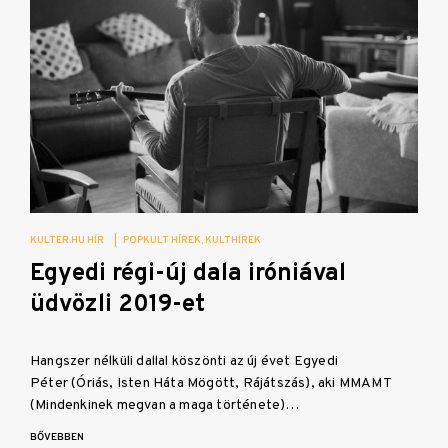
KULTER.HU HÍR
|
POPKULT HÍREK
KULTHÍREK
Egyedi régi-új dala iróniával
üdvözli 2019-et
Hangszer nélküli dallal köszönti az új évet Egyedi
Péter (Óriás, Isten Háta Mögött, Rájátszás), aki MMAMT
(Mindenkinek megvan a maga története)…
BŐVEBBEN