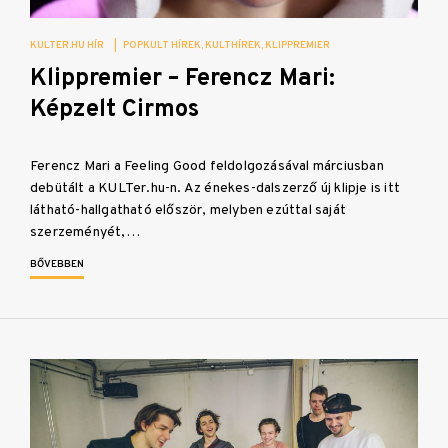
KULTER.HU HÍR
|
POPKULT HÍREK
KULTHÍREK
KLIPPREMIER
Klippremier – Ferencz Mari:
Képzelt Cirmos
Ferencz Mari a Feeling Good feldolgozásával márciusban
debütált a KULTer.hu-n. Az énekes-dalszerző új klipje is itt
látható-hallgatható először, melyben ezúttal saját
szerzeményét,…
BŐVEBBEN