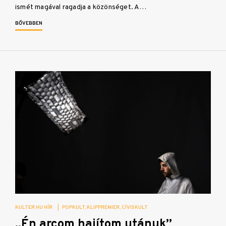
ismét magával ragadja a közönséget. A…
BŐVEBBEN
KULTER.HU HÍR
|
POPKULT
KLIPPREMIER
CÍVISKULT
„Én arcom hajítom utánuk”