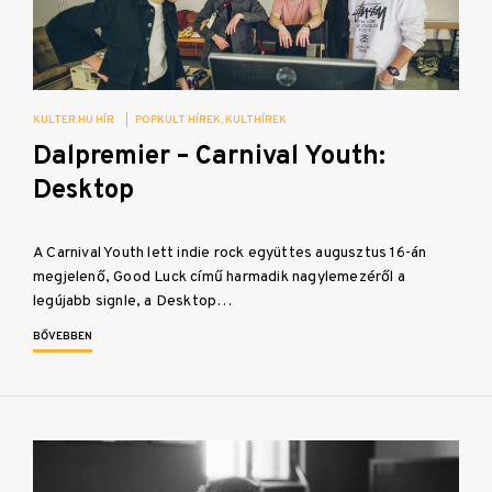
KULTER.HU HÍR
|
POPKULT HÍREK
KULTHÍREK
Dalpremier – Carnival Youth:
Desktop
A Carnival Youth lett indie rock együttes augusztus 16-án
megjelenő, Good Luck című harmadik nagylemezéről a
legújabb signle, a Desktop…
BŐVEBBEN