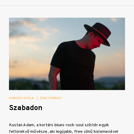
SOMOGYI GYULA
|
ZENE
POPKULT
Szabadon
Kustan Adam, a kortárs blues-rock-soul színtér egyik
feltörekvő művésze, aki legújabb, Free című kislemezével