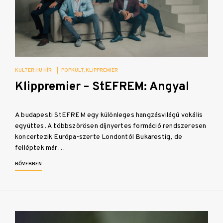
KULTER.HU HÍR
|
POPKULT
KLIPPREMIER
Klippremier – StEFREM: Angyal
A budapesti StEFREM egy különleges hangzásvilágú vokális
együttes. A többszörösen díjnyertes formáció rendszeresen
koncertezik Európa-szerte Londontól Bukarestig, de
felléptek már…
BŐVEBBEN