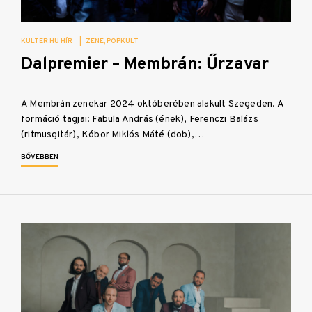
KULTER.HU HÍR
|
ZENE
POPKULT
Dalpremier – Membrán: Űrzavar
A Membrán zenekar 2024 októberében alakult Szegeden. A
formáció tagjai: Fabula András (ének), Ferenczi Balázs
(ritmusgitár), Kóbor Miklós Máté (dob),…
BŐVEBBEN