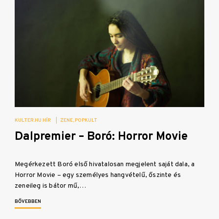
KULTER.HU HÍR
|
ZENE
POPKULT
Dalpremier – Boró: Horror Movie
Megérkezett Boró első hivatalosan megjelent saját dala, a
Horror Movie – egy személyes hangvételű, őszinte és
zeneileg is bátor mű,…
BŐVEBBEN