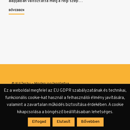
alapjaiban változtatta meg a régi szép…
BŐVEBBEN
© KULTer.hu – Minden jog fenntartva
Ez a weboldal megfelel az EU GDPR szabályzatának és technikai,
Impresszum
Szerzőink
Támogatók & Partnerek
funkcionális cookie-kat használ a felhasználói élmény javítására,
valamint a zavartalan működés biztosítása érdekében. A cookie
Adatvédelmi tájékoztató
kikapcsolása a böngésző beállításaiban lehetséges.
Elfogad
Elutasít
Bővebben