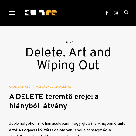
Skip
to
ope
content
sea
KULTer.hu
for
TAG:
Delete. Art and
Wiping Out
CSANDA MÁTÉ
|
VIZUÁLKULT
KIÁLLÍTÁS
A DELETE teremtő ereje: a
hiányból látvány
Jobb helyeken illik hangsúlyozni, hogy globális világban élünk,
afféle fogyasztói társadalomban, ahol a tömegmédia