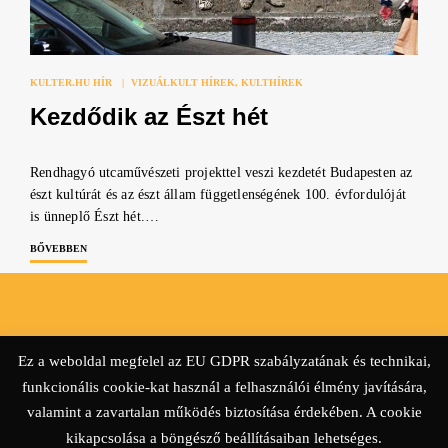
KULTER.HU HÍR
|
VIZUÁLKULT HÍREK
KULTHÍREK
Kezdődik az Észt hét
Rendhagyó utcaművészeti projekttel veszi kezdetét Budapesten az
észt kultúrát és az észt állam függetlenségének 100. évfordulóját
is ünneplő Észt hét.…
BŐVEBBEN
© KULTer.hu – Minden jog fenntartva
Ez a weboldal megfelel az EU GDPR szabályzatának és technikai,
Impresszum
Szerzőink
Támogatók & Partnerek
funkcionális cookie-kat használ a felhasználói élmény javítására,
valamint a zavartalan működés biztosítása érdekében. A cookie
Adatvédelmi tájékoztató
kikapcsolása a böngésző beállításaiban lehetséges.