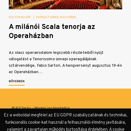
KULTER.HU HÍR
|
POPKULT HÍREK
KULTHÍREK
A milánói Scala tenorja az
Operaházban
Az olasz operairodalom legszebb részleteiből nyújt
válogatást a Tenorissimo ünnepi operagálájának
sztárvendége, Fabio Sartori. A hangversenyt augusztus 19-én
az Operaházban…
BŐVEBBEN
© KULTer.hu – Minden jog fenntartva
Ez a weboldal megfelel az EU GDPR szabályzatának és technikai,
Impresszum
Szerzőink
Támogatók & Partnerek
funkcionális cookie-kat használ a felhasználói élmény javítására,
valamint a zavartalan működés biztosítása érdekében. A cookie
Adatvédelmi tájékoztató