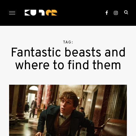
Skip
to
ope
content
sea
KULTer.hu
for
TAG:
Fantastic beasts and
where to find them