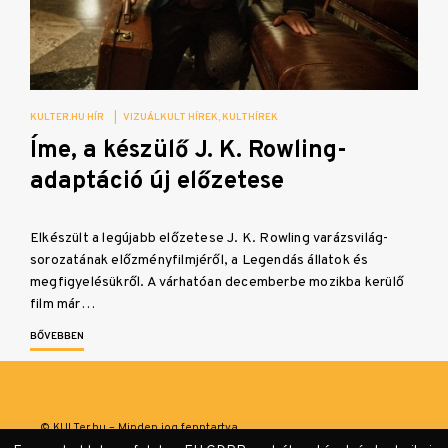
KULTER.HU HÍR
|
VIZUÁLKULT HÍREK
KULTHÍREK
Íme, a készülő J. K. Rowling-
adaptáció új előzetese
Elkészült a legújabb előzetese J. K. Rowling varázsvilág-
sorozatának előzményfilmjéről, a Legendás állatok és
megfigyelésükről. A várhatóan decemberbe mozikba kerülő
film már…
BŐVEBBEN
© KULTer.hu – Minden jog fenntartva