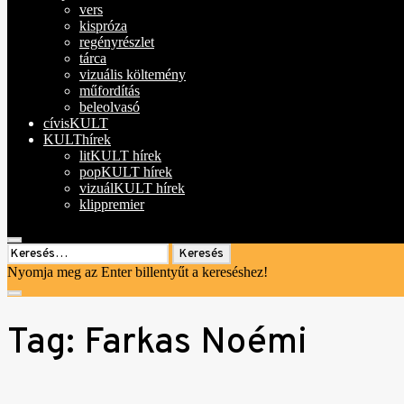
vers
kispróza
regényrészlet
tárca
vizuális költemény
műfordítás
beleolvasó
cívisKULT
KULThírek
litKULT hírek
popKULT hírek
vizuálKULT hírek
klippremier
open
Keresés:
search
Nyomja meg az Enter billentyűt a kereséshez!
form
close
search
Tag:
Farkas Noémi
form