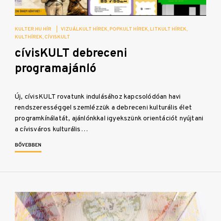
KULTER.HU HÍR
|
VIZUÁLKULT HÍREK
POPKULT HÍREK
LITKULT HÍREK
KULTHÍREK
CÍVISKULT
cívisKULT debreceni
programajánló
Új, cívisKULT rovatunk indulásához kapcsolódóan havi
rendszerességgel szemlézzük a debreceni kulturális élet
programkínálatát, ajánlónkkal igyekszünk orientációt nyújtani
a cívisváros kulturális…
BŐVEBBEN