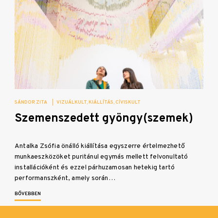
SÁNDOR ZITA
|
VIZUÁLKULT
KIÁLLÍTÁS
CÍVISKULT
Szemenszedett gyöngy(szemek)
Antalka Zsófia önálló kiállítása egyszerre értelmezhető
munkaeszközöket puritánul egymás mellett felvonultató
installációként és ezzel párhuzamosan hetekig tartó
performanszként, amely során…
BŐVEBBEN