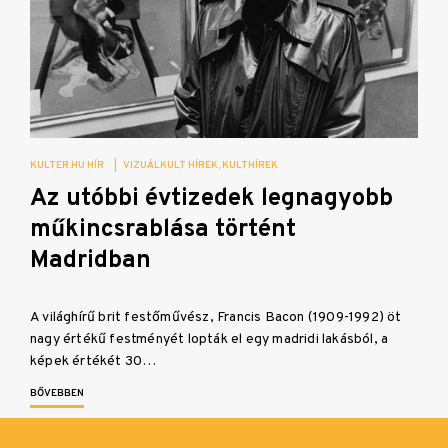
KULTER.HU HÍR
|
VIZUÁLKULT HÍREK
KULTHÍREK
Az utóbbi évtizedek legnagyobb
műkincsrablása történt
Madridban
A világhírű brit festőművész, Francis Bacon (1909-1992) öt
nagy értékű festményét lopták el egy madridi lakásból, a
képek értékét 30…
BŐVEBBEN