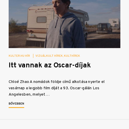
KULTER.HU HÍR
|
VIZUÁLKULT HÍREK
KULTHÍREK
Itt vannak az Oscar-díjak
Chloé Zhao A nomádok földje című alkotása nyerte el
vasárnap a legjobb film díját a 93. Oscar-gálán Los
Angelesben, melyet…
BŐVEBBEN