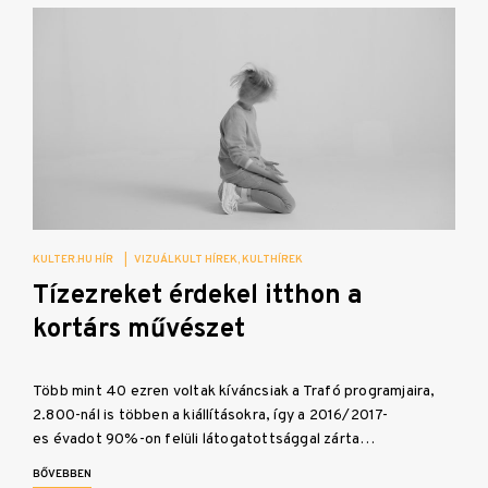
KULTER.HU HÍR
|
VIZUÁLKULT HÍREK
KULTHÍREK
Tízezreket érdekel itthon a
kortárs művészet
Több mint 40 ezren voltak kíváncsiak a Trafó programjaira,
2.800-nál is többen a kiállításokra, így a 2016/2017-
es évadot 90%-on felüli látogatottsággal zárta…
BŐVEBBEN