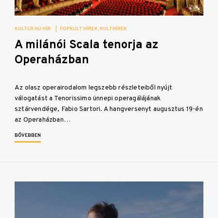
KULTER.HU HÍR
|
POPKULT HÍREK
KULTHÍREK
A milánói Scala tenorja az
Operaházban
Az olasz operairodalom legszebb részleteiből nyújt
válogatást a Tenorissimo ünnepi operagálájának
sztárvendége, Fabio Sartori. A hangversenyt augusztus 19-én
az Operaházban…
BŐVEBBEN