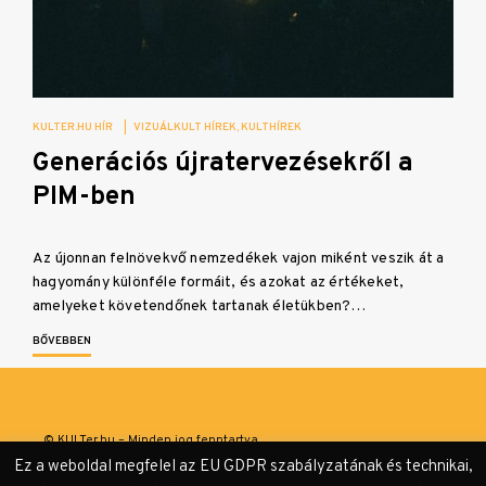
KULTER.HU HÍR
|
VIZUÁLKULT HÍREK
KULTHÍREK
Generációs újratervezésekről a
PIM-ben
Az újonnan felnövekvő nemzedékek vajon miként veszik át a
hagyomány különféle formáit, és azokat az értékeket,
amelyeket követendőnek tartanak életükben?…
BŐVEBBEN
© KULTer.hu – Minden jog fenntartva
Ez a weboldal megfelel az EU GDPR szabályzatának és technikai,
Impresszum
Szerzőink
Támogatók & Partnerek