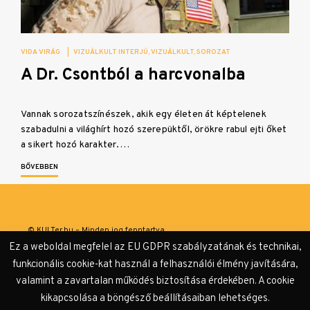
VIDA VIRÁG
|
VIZUÁLKULT INTERJÚ
VIZUÁLKULT
SOROZAT
A Dr. Csontból a harcvonalba
Vannak sorozatszínészek, akik egy életen át képtelenek
szabadulni a világhírt hozó szerepüktől, örökre rabul ejti őket
a sikert hozó karakter.…
BŐVEBBEN
© KULTer.hu – Minden jog fenntartva
Ez a weboldal megfelel az EU GDPR szabályzatának és technikai,
Impresszum
Szerzőink
Támogatók & Partnerek
funkcionális cookie-kat használ a felhasználói élmény javítására,
valamint a zavartalan működés biztosítása érdekében. A cookie
Adatvédelmi tájékoztató
kikapcsolása a böngésző beállításaiban lehetséges.