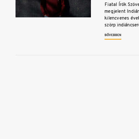
Fiatal Írók Szö
megjelent Indiá
kilencvenes évek
szörp indiáncs
BŐVEBBEN