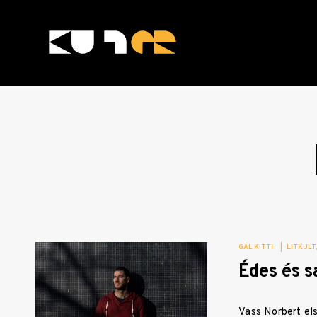
Skip
to
content
KULTer.hu
GÁL KITTI
|
LITKULT
Édes és 
Vass Norbert els