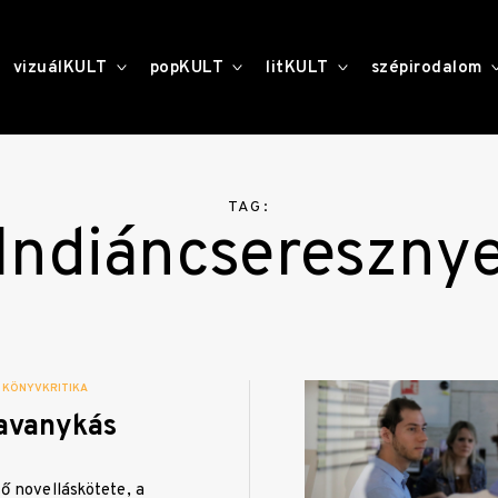
toggle
toggle
toggle
vizuálKULT
popKULT
litKULT
szépirodalom
child
child
child
menu
menu
menu
TAG:
Indiáncsereszny
KÖNYVKRITIKA
savanykás
ő novelláskötete, a