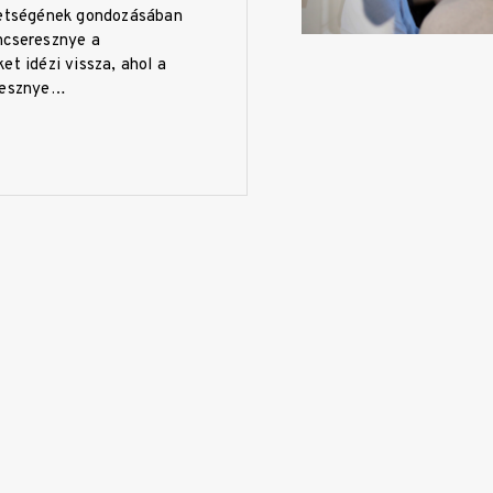
vetségének gondozásában
ncseresznye a
et idézi vissza, ahol a
eresznye…