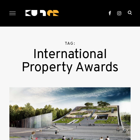
Skip
to
ope
content
sea
KULTer.hu
for
TAG:
International
Property Awards