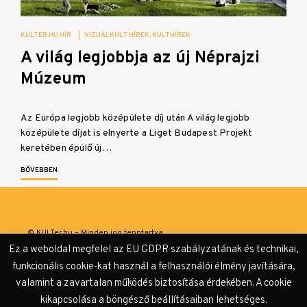
KULTER.HU HÍR
|
VIZUÁLKULT HÍREK
KULTHÍREK
A világ legjobbja az új Néprajzi
Múzeum
Az Európa legjobb középülete díj után A világ legjobb
középülete díjat is elnyerte a Liget Budapest Projekt
keretében épülő új…
BŐVEBBEN
© KULTer.hu – Minden jog fenntartva
Ez a weboldal megfelel az EU GDPR szabályzatának és technikai,
Impresszum
Szerzőink
Támogatók & Partnerek
funkcionális cookie-kat használ a felhasználói élmény javítására,
valamint a zavartalan működés biztosítása érdekében. A cookie
Adatvédelmi tájékoztató
kikapcsolása a böngésző beállításaiban lehetséges.