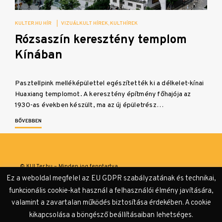
KULTER.HU HÍR
|
VIZUÁLKULT HÍREK
KULTHÍREK
Rózsaszín keresztény templom
Kínában
Pasztellpink melléképülettel egészítették ki a délkelet-kínai
Huaxiang templomot. A keresztény építmény főhajója az
1930-as években készült, ma az új épületrész…
BŐVEBBEN
© KULTer.hu – Minden jog fenntartva
Ez a weboldal megfelel az EU GDPR szabályzatának és technikai,
Impresszum
Szerzőink
Támogatók & Partnerek
funkcionális cookie-kat használ a felhasználói élmény javítására,
valamint a zavartalan működés biztosítása érdekében. A cookie
Adatvédelmi tájékoztató
kikapcsolása a böngésző beállításaiban lehetséges.