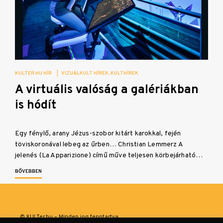
KULTER.HU HÍR
|
VIZUÁLKULT HÍREK
KULTHÍREK
A virtuális valóság a galériákban
is hódít
Egy fénylő, arany Jézus-szobor kitárt karokkal, fején
töviskoronával lebeg az űrben… Christian Lemmerz A
jelenés (La Apparizione) című műve teljesen körbejárható…
BŐVEBBEN
© KULTer.hu – Minden jog fenntartva