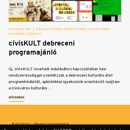
KULTER.HU HÍR
|
VIZUÁLKULT HÍREK
POPKULT HÍREK
LITKULT HÍREK
KULTHÍREK
CÍVISKULT
cívisKULT debreceni
programajánló
Új, cívisKULT rovatunk indulásához kapcsolódóan havi
rendszerességgel szemlézzük a debreceni kulturális élet
programkínálatát, ajánlónkkal igyekszünk orientációt nyújtani
a cívisváros kulturális…
BŐVEBBEN
© KULTer.hu – Minden jog fenntartva