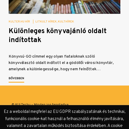
KULTER.HU HÍR
|
LITKULT HÍREK
KULTHÍREK
Különleges könyvajánló oldalt
indítottak
Könyvsú-GO címmel egy olyan fiataloknak szóló
könyvválasztó oldalt indított el a gödöllői városi könyvtár,
amelynek a különlegessége, hogy nem felnőttek…
BŐVEBBEN
© KULTer.hu – Minden jog fenntartva
Ez a weboldal megfelel az EU GDPR szabályzatának és technikai,
Impresszum
Szerzőink
Támogatók & Partnerek
funkcionális cookie-kat használ a felhasználói élmény javítására,
valamint a zavartalan működés biztosítása érdekében. A cookie
Adatvédelmi tájékoztató