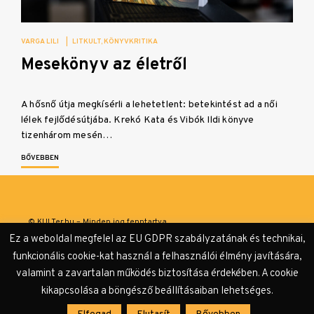
VARGA LILI
|
LITKULT
KÖNYVKRITIKA
Mesekönyv az életről
A hősnő útja megkísérli a lehetetlent: betekintést ad a női
lélek fejlődésútjába. Krekó Kata és Vibók Ildi könyve
tizenhárom mesén…
BŐVEBBEN
© KULTer.hu – Minden jog fenntartva
Ez a weboldal megfelel az EU GDPR szabályzatának és technikai,
Impresszum
Szerzőink
Támogatók & Partnerek
funkcionális cookie-kat használ a felhasználói élmény javítására,
valamint a zavartalan működés biztosítása érdekében. A cookie
Adatvédelmi tájékoztató
kikapcsolása a böngésző beállításaiban lehetséges.