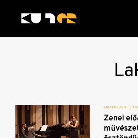
Skip
to
content
KULTer.hu
La
KULTER.HU HÍR
|
PO
Zenei el
művészeti