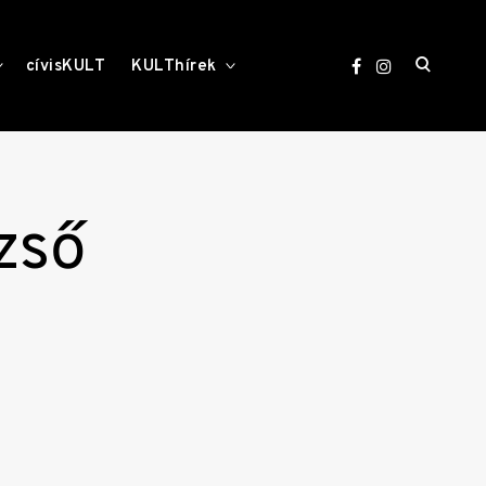
open
toggle
toggle
cívisKULT
KULThírek
child
child
menu
menu
search
form
zső