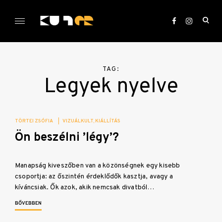
Skip
to
ope
content
sea
KULTer.hu
for
TAG:
Legyek nyelve
TÖRTEI ZSÓFIA
|
VIZUÁLKULT
KIÁLLÍTÁS
Ön beszélni ’légy’?
Manapság kiveszőben van a közönségnek egy kisebb
csoportja: az őszintén érdeklődők kasztja, avagy a
kíváncsiak. Ők azok, akik nemcsak divatból…
BŐVEBBEN