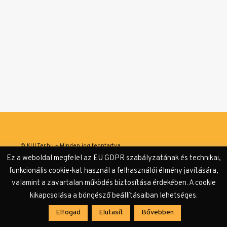
© KULTer.hu – Minden jog fenntartva
Ez a weboldal megfelel az EU GDPR szabályzatának és technikai,
Impresszum
Szerzőink
Támogatók & Partnerek
funkcionális cookie-kat használ a felhasználói élmény javítására,
valamint a zavartalan működés biztosítása érdekében. A cookie
Adatvédelmi tájékoztató
kikapcsolása a böngésző beállításaiban lehetséges.
Elfogad
Elutasít
Bővebben