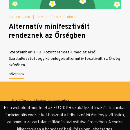
KULTER.HU HÍR
|
POPKULT HÍREK
KULTHÍREK
Alternatív minifesztivált
rendeznek az Őrségben
Szeptember 11-13. között rendezik meg az első
SzattaFesztet, egy különleges alternatív fesztivált az Őrség
szívében.
BŐVEBBEN
© KULTer.hu – Minden jog fenntartva
Ez a weboldal megfelel az EU GDPR szabályzatának és technikai,
Impresszum
Szerzőink
Támogatók & Partnerek
funkcionális cookie-kat használ a felhasználói élmény javítására,
valamint a zavartalan működés biztosítása érdekében. A cookie
Adatvédelmi tájékoztató
kikapcsolása a böngésző beállításaiban lehetséges.