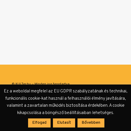
© KULTer.hu – Minden jog fenntartva
Ez a weboldal megfelel az EU GDPR szabályzatának és technikai,
Impresszum
Szerzőink
Támogatók & Partnerek
funkcionális cookie-kat használ a felhasználói élmény javítására,
valamint a zavartalan működés biztosítása érdekében. A cookie
Adatvédelmi tájékoztató
kikapcsolása a böngésző beállításaiban lehetséges.
Elfogad
Elutasít
Bővebben