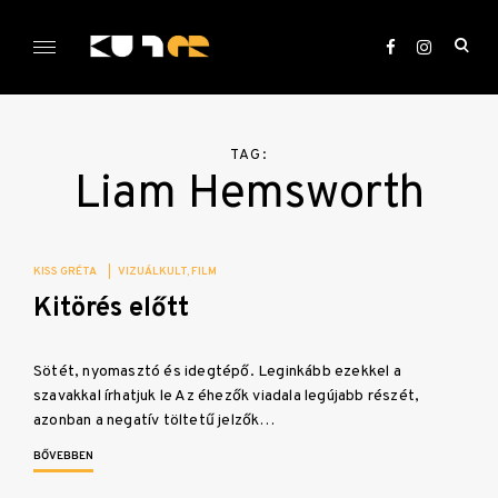
Skip
to
ope
content
sea
KULTer.hu
for
TAG:
Liam Hemsworth
KISS GRÉTA
|
VIZUÁLKULT
FILM
Kitörés előtt
Sötét, nyomasztó és idegtépő. Leginkább ezekkel a
szavakkal írhatjuk le Az éhezők viadala legújabb részét,
azonban a negatív töltetű jelzők…
BŐVEBBEN