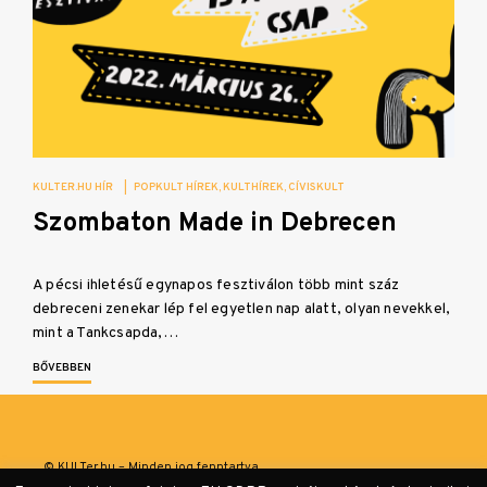
KULTER.HU HÍR
|
POPKULT HÍREK
KULTHÍREK
CÍVISKULT
Szombaton Made in Debrecen
A pécsi ihletésű egynapos fesztiválon több mint száz
debreceni zenekar lép fel egyetlen nap alatt, olyan nevekkel,
mint a Tankcsapda,…
BŐVEBBEN
© KULTer.hu – Minden jog fenntartva