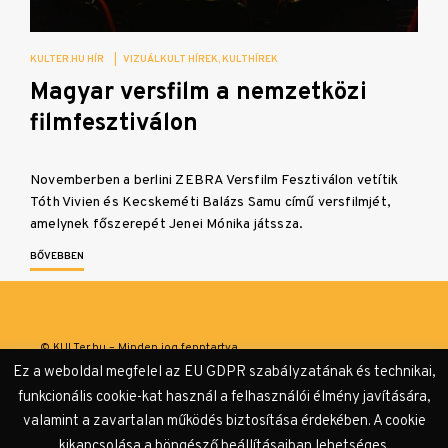
KULTER.HU HÍR
|
VIZUÁLKULT HÍREK
KULTHÍREK
Magyar versfilm a nemzetközi
filmfesztiválon
Novemberben a berlini ZEBRA Versfilm Fesztiválon vetítik
Tóth Vivien és Kecskeméti Balázs Samu című versfilmjét,
amelynek főszerepét Jenei Mónika játssza.
BŐVEBBEN
© KULTer.hu – Minden jog fenntartva
Ez a weboldal megfelel az EU GDPR szabályzatának és technikai,
Impresszum
Szerzőink
Támogatók & Partnerek
funkcionális cookie-kat használ a felhasználói élmény javítására,
valamint a zavartalan működés biztosítása érdekében. A cookie
Adatvédelmi tájékoztató
kikapcsolása a böngésző beállításaiban lehetséges.