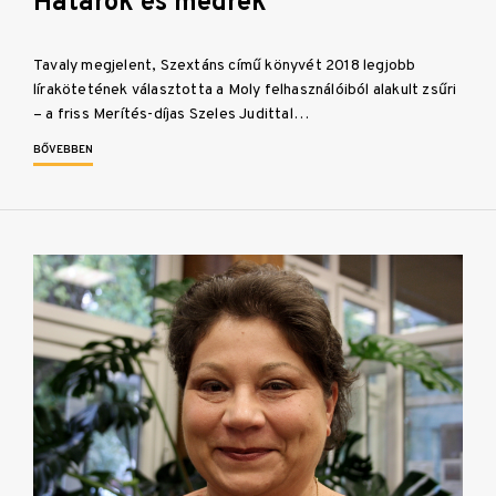
Határok és medrek
Tavaly megjelent, Szextáns című könyvét 2018 legjobb
lírakötetének választotta a Moly felhasználóiból alakult zsűri
– a friss Merítés-díjas Szeles Judittal…
BŐVEBBEN