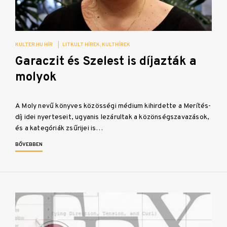
KULTER.HU HÍR
|
LITKULT HÍREK
KULTHÍREK
Garaczit és Szelest is díjazták a
molyok
A Moly nevű könyves közösségi médium kihirdette a Merítés-
díj idei nyerteseit, ugyanis lezárultak a közönségszavazások,
és a kategóriák zsűrijei is…
BŐVEBBEN