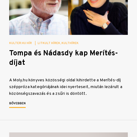
KULTER.HU HÍR
|
LITKULT HÍREK
KULTHÍREK
Tompa és Nádasdy kap Merítés-
díjat
A Moly.hu könyves közösségi oldal kihirdette a Merítés-díj
széppróza kategóriájának idei nyerteseit, miután lezárult a
közönségszavazás és a zsűri is döntött.
BŐVEBBEN