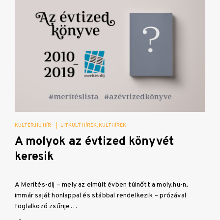
KULTER.HU HÍR
|
LITKULT HÍREK
KULTHÍREK
A molyok az évtized könyvét
keresik
A Merítés-díj – mely az elmúlt évben túlnőtt a moly.hu-n,
immár saját honlappal és stábbal rendelkezik – prózával
foglalkozó zsűrije…