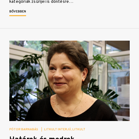
kategóriák zsűrijei is döntésre…
BŐVEBBEN
PÓTOR BARNABÁS
|
LITKULT INTERJÚ
LITKULT