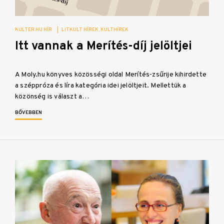
KULTER.HU HÍR
|
LITKULT HÍREK
KULTHÍREK
Itt vannak a Merítés-díj jelöltjei
A Moly.hu könyves közösségi oldal Merítés-zsűrije kihirdette
a széppróza és líra kategória idei jelöltjeit. Mellettük a
közönség is választ a…
BŐVEBBEN