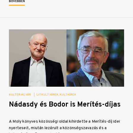
BŐVEBBEN
KULTER.HU HÍR
|
LITKULT HÍREK
KULTHÍREK
Nádasdy és Bodor is Merítés-díjas
A Moly könyves közösségi oldal kihirdette a Merítés-díj idei
nyerteseit, miután lezárult a közönségszavazás és a