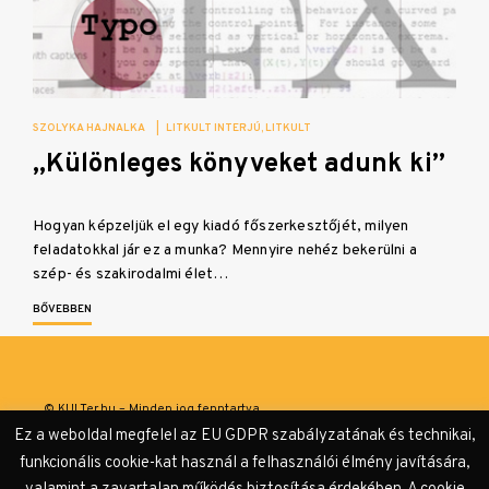
SZOLYKA HAJNALKA
|
LITKULT INTERJÚ
LITKULT
„Különleges könyveket adunk ki”
Hogyan képzeljük el egy kiadó főszerkesztőjét, milyen
feladatokkal jár ez a munka? Mennyire nehéz bekerülni a
szép- és szakirodalmi élet…
BŐVEBBEN
© KULTer.hu – Minden jog fenntartva
Ez a weboldal megfelel az EU GDPR szabályzatának és technikai,
Impresszum
Szerzőink
Támogatók & Partnerek
funkcionális cookie-kat használ a felhasználói élmény javítására,