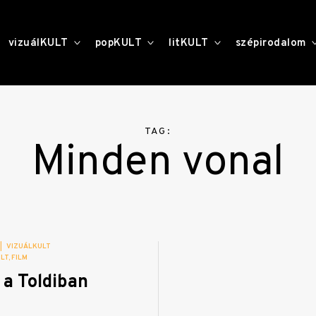
toggle
toggle
toggle
vizuálKULT
popKULT
litKULT
szépirodalom
child
child
child
menu
menu
menu
TAG:
Minden vonal
|
VIZUÁLKULT
LT
FILM
 a Toldiban