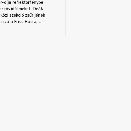
r-díja reflektorfénybe
ar rövidfilmeket. Deák
közi szekció zsűrijének
issza a Friss Húsra,…