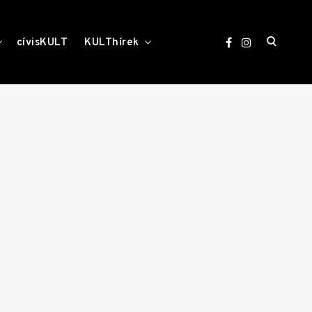
open
toggle
toggle
cívisKULT
KULThírek
child
child
menu
menu
search
form