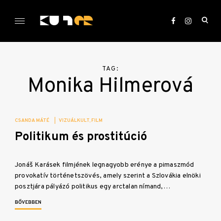
Skip
to
ope
content
sea
KULTer.hu
for
TAG:
Monika Hilmerová
CSANDA MÁTÉ
|
VIZUÁLKULT
FILM
Politikum és prostitúció
Jonáš Karásek filmjének legnagyobb erénye a pimaszmód
provokatív történetszövés, amely szerint a Szlovákia elnöki
posztjára pályázó politikus egy arctalan nímand,…
BŐVEBBEN