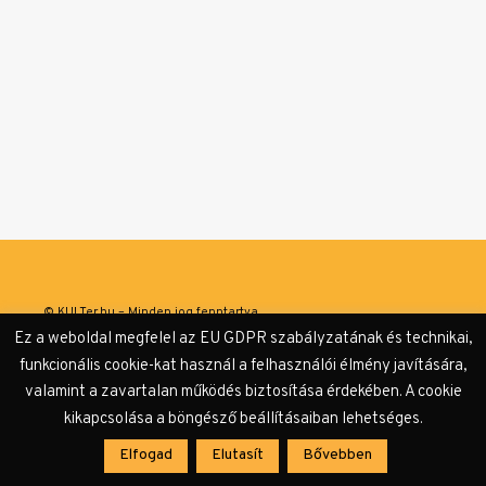
© KULTer.hu – Minden jog fenntartva
Ez a weboldal megfelel az EU GDPR szabályzatának és technikai,
Impresszum
Szerzőink
Támogatók & Partnerek
funkcionális cookie-kat használ a felhasználói élmény javítására,
valamint a zavartalan működés biztosítása érdekében. A cookie
Adatvédelmi tájékoztató
kikapcsolása a böngésző beállításaiban lehetséges.
Elfogad
Elutasít
Bővebben