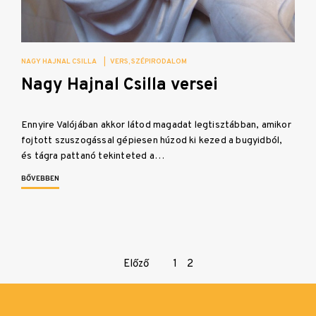
NAGY HAJNAL CSILLA
|
VERS
SZÉPIRODALOM
Nagy Hajnal Csilla versei
Ennyire Valójában akkor látod magadat legtisztábban, amikor
fojtott szuszogással gépiesen húzod ki kezed a bugyidból,
és tágra pattanó tekinteted a…
BŐVEBBEN
Page
Előző
1
2
navigation