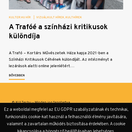
KULTER.HU HÍR
|
VIZUÁLKULT HÍREK
KULTHÍREK
A Trafóé a színházi kritikusok
különdíja
A Trafó – Kortárs Művészetek Háza kapja 2021-ben a
Színházi Kritikusok Céhének különdíját. Az intézményt a
lezárások alatti online jelenlétért…
BŐVEBBEN
© KULTer.hu – Minden jog fenntartva
Ez a weboldal megfelel az EU GDPR szabályzatának és technikai,
Impresszum
Szerzőink
Támogatók & Partnerek
funkcionális cookie-kat használ a felhasználói élmény javítására,
valamint a zavartalan működés biztosítása érdekében. A cookie
Adatvédelmi tájékoztató
kikapcsolása a böngésző beállításaiban lehetséges.