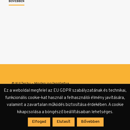
BŐVEBBEN
© KULTer.hu – Minden jog fenntartva
Ez a weboldal megfelel az EU GDPR szabályzatának és technikai,
Impresszum
Szerzőink
Támogatók & Partnerek
funkcionális cookie-kat használ a felhasználói élmény javítására,
valamint a zavartalan működés biztosítása érdekében. A cookie
Adatvédelmi tájékoztató
kikapcsolása a böngésző beállításaiban lehetséges.
Elfogad
Elutasít
Bővebben