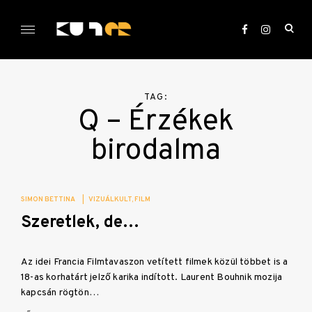
Skip
to
ope
content
sea
KULTer.hu
for
TAG:
Q – Érzékek
birodalma
SIMON BETTINA
|
VIZUÁLKULT
FILM
Szeretlek, de…
Az idei Francia Filmtavaszon vetített filmek közül többet is a
18-as korhatárt jelző karika indított. Laurent Bouhnik mozija
kapcsán rögtön…